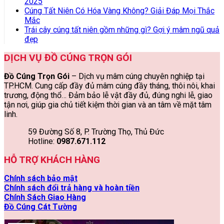
2025
Cúng Tất Niên Có Hóa Vàng Không? Giải Đáp Mọi Thắc
Mắc
Trái cây cúng tất niên gồm những gì? Gợi ý mâm ngũ quả
đẹp
DỊCH VỤ ĐỒ CÚNG TRỌN GÓI
Đồ Cúng Trọn Gói
– Dịch vụ mâm cúng chuyên nghiệp tại
TP.HCM. Cung cấp đầy đủ mâm cúng đầy tháng, thôi nôi, khai
trương, động thổ… Đảm bảo lễ vật đầy đủ, đúng nghi lễ, giao
tận nơi, giúp gia chủ tiết kiệm thời gian và an tâm về mặt tâm
linh.
59 Đường Số 8, P. Trường Thọ, Thủ Đức
Hotline:
0987.671.112
HỖ TRỢ KHÁCH HÀNG
Chính sách bảo mật
Chính sách đổi trả hàng và hoàn tiền
Chính Sách Giao Hàng
Đồ Cúng Cát Tường