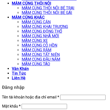
MÂM CÚNG THÔI NÔI
MÂM CÚNG THÔI NÔI BÉ TRAI
MÂM CÚNG THÔI NÔI BÉ GÁI
MÂM CÚNG KHÁC
MÂM CÚNG CĂN
MÂM CÚNG KHAI TRƯƠNG
MÂM CÚNG ĐỘNG THỔ
MÂM CÚNG NHÀ MỚI
MÂM CÚNG XE
MÂM CÚNG CÔ HỒN
MÂM CÚNG RẰM
MÂM CÚNG TẤT NIÊN
MÂM CÚNG ĐẦU NĂM
MÂM CÚNG TÁO
Văn Khấn
Tin Tức
Liên Hệ
Đăng nhập
Tên tài khoản hoặc địa chỉ email
*
Mật khẩu
*