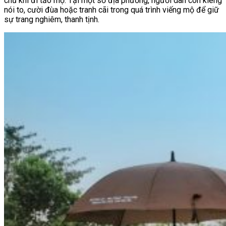
chủ khi đi tảo mộ. Tại một số địa phương, người dân còn kiêng
nói to, cười đùa hoặc tranh cãi trong quá trình viếng mộ để giữ
sự trang nghiêm, thanh tịnh.