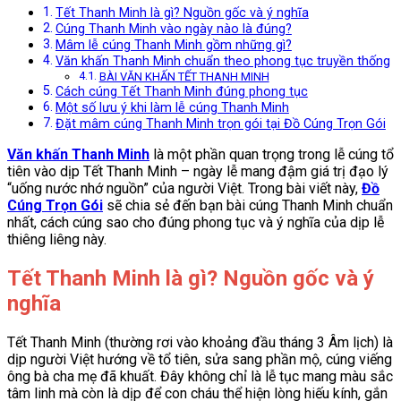
Tết Thanh Minh là gì? Nguồn gốc và ý nghĩa
Cúng Thanh Minh vào ngày nào là đúng?
Mâm lễ cúng Thanh Minh gồm những gì?
Văn khấn Thanh Minh chuẩn theo phong tục truyền thống
BÀI VĂN KHẤN TẾT THANH MINH
Cách cúng Tết Thanh Minh đúng phong tục
Một số lưu ý khi làm lễ cúng Thanh Minh
Đặt mâm cúng Thanh Minh trọn gói tại Đồ Cúng Trọn Gói
Văn khấn Thanh Minh
là một phần quan trọng trong lễ cúng tổ
tiên vào dịp Tết Thanh Minh – ngày lễ mang đậm giá trị đạo lý
“uống nước nhớ nguồn” của người Việt. Trong bài viết này,
Đồ
Cúng Trọn Gói
sẽ chia sẻ đến bạn bài cúng Thanh Minh chuẩn
nhất, cách cúng sao cho đúng phong tục và ý nghĩa của dịp lễ
thiêng liêng này.
Tết Thanh Minh là gì? Nguồn gốc và ý
nghĩa
Tết Thanh Minh (thường rơi vào khoảng đầu tháng 3 Âm lịch) là
dịp người Việt hướng về tổ tiên, sửa sang phần mộ, cúng viếng
ông bà cha mẹ đã khuất. Đây không chỉ là lễ tục mang màu sắc
tâm linh mà còn là dịp để con cháu thể hiện lòng hiếu kính, gắn