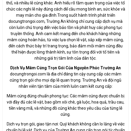
thổ, và nhiều lễ cúng khác. Anh hiểu rõ tầm quan trọng của việc tổ
chức các nghi lễ này đúng cách để cầu mong bình an, sức khỏe và
may mắn cho gia đình.Trong suốt hành trình phát triển
docungtrongoi.com, Trường An không chỉ cung cấp dịch vụ mà
còn luôn chú trọng đến việc bảo tồn và phát huy các phong tục
truyền thống. Anh cam kết mang đến cho khách hàng những
mâm cúng hoàn hảo, từ việc lựa chọn lễ vật, sắp xếp mâm cúng,
đến cách thức bày trí trang trọng, bảo đảm mỗi mâm cúng đều
thể hiện được lòng thành kính, sự tôn trọng đối với tổ tiên và
những giá trị tâm linh của dân tộc.
Dịch Vụ Mâm Cúng Trọn Gói Của Nguyễn Phúc Trường An
docungtrongoi.com là địa chỉ đáng tin cậy cung cấp các mâm
cúng trọn gói cho mọi dịp lễ quan trọng. Trường An và đội ngũ
nhân viên tận tâm của mình luôn cam kết cung cấp:
Mâm cúng đúng chuẩn phong tục: Các mâm cúng được chuẩn bị
với đầy đủ các lễ vật, bao gồm xôi chè, gà luộc, hoa quả, trầu cau,
tiền vàng mã, và những đồ cúng khác theo yêu cầu của từng lễ
cúng.
Dịch vụ trọn gói, giao tận nơi: Quý khách không cần lo lắng về việc
chuẩn bị lễ vật. Dịch vụ của Trường An cung cấp trọn gói từ chuẩn