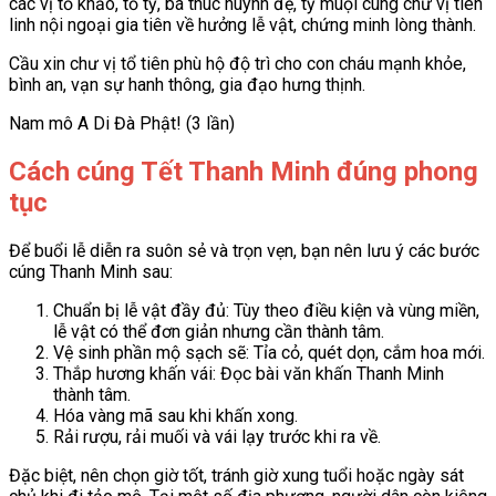
các vị tổ khảo, tổ tỷ, bá thúc huynh đệ, tỷ muội cùng chư vị tiên
linh nội ngoại gia tiên về hưởng lễ vật, chứng minh lòng thành.
Cầu xin chư vị tổ tiên phù hộ độ trì cho con cháu mạnh khỏe,
bình an, vạn sự hanh thông, gia đạo hưng thịnh.
Nam mô A Di Đà Phật! (3 lần)
Cách cúng Tết Thanh Minh đúng phong
tục
Để buổi lễ diễn ra suôn sẻ và trọn vẹn, bạn nên lưu ý các bước
cúng Thanh Minh sau:
Chuẩn bị lễ vật đầy đủ: Tùy theo điều kiện và vùng miền,
lễ vật có thể đơn giản nhưng cần thành tâm.
Vệ sinh phần mộ sạch sẽ: Tỉa cỏ, quét dọn, cắm hoa mới.
Thắp hương khấn vái: Đọc bài văn khấn Thanh Minh
thành tâm.
Hóa vàng mã sau khi khấn xong.
Rải rượu, rải muối và vái lạy trước khi ra về.
Đặc biệt, nên chọn giờ tốt, tránh giờ xung tuổi hoặc ngày sát