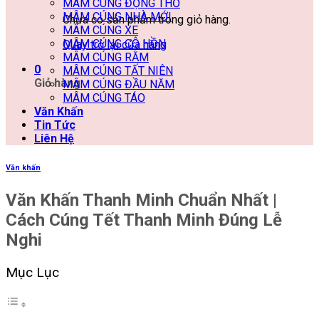
MÂM CÚNG ĐỘNG THỔ
MÂM CÚNG NHÀ MỚI
Chưa có sản phẩm trong giỏ hàng.
MÂM CÚNG XE
MÂM CÚNG CÔ HỒN
Quay trở lại cửa hàng
MÂM CÚNG RẰM
0
MÂM CÚNG TẤT NIÊN
Giỏ hàng
MÂM CÚNG ĐẦU NĂM
MÂM CÚNG TÁO
Văn Khấn
Tin Tức
Liên Hệ
Văn khấn
Văn Khấn Thanh Minh Chuẩn Nhất |
Cách Cúng Tết Thanh Minh Đúng Lễ
Nghi
Mục Lục