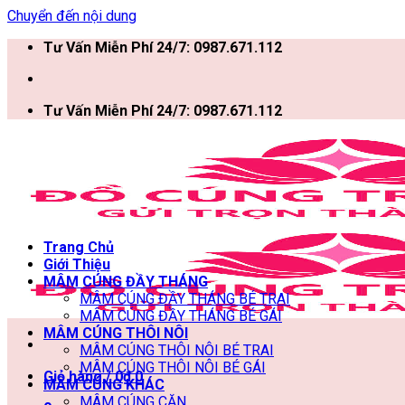
Chuyển đến nội dung
Tư Vấn Miễn Phí 24/7: 0987.671.112
Tư Vấn Miễn Phí 24/7: 0987.671.112
Trang Chủ
Giới Thiệu
MÂM CÚNG ĐẦY THÁNG
MÂM CÚNG ĐẦY THÁNG BÉ TRAI
MÂM CÚNG ĐẦY THÁNG BÉ GÁI
MÂM CÚNG THÔI NÔI
MÂM CÚNG THÔI NÔI BÉ TRAI
MÂM CÚNG THÔI NÔI BÉ GÁI
Giỏ hàng /
0
₫
0
MÂM CÚNG KHÁC
MÂM CÚNG CĂN