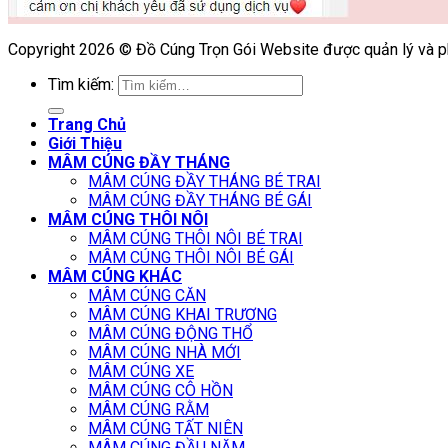
Copyright 2026 © Đồ Cúng Trọn Gói Website được quản lý và ph
Tìm kiếm:
Trang Chủ
Giới Thiệu
MÂM CÚNG ĐẦY THÁNG
MÂM CÚNG ĐẦY THÁNG BÉ TRAI
MÂM CÚNG ĐẦY THÁNG BÉ GÁI
MÂM CÚNG THÔI NÔI
MÂM CÚNG THÔI NÔI BÉ TRAI
MÂM CÚNG THÔI NÔI BÉ GÁI
MÂM CÚNG KHÁC
MÂM CÚNG CĂN
MÂM CÚNG KHAI TRƯƠNG
MÂM CÚNG ĐỘNG THỔ
MÂM CÚNG NHÀ MỚI
MÂM CÚNG XE
MÂM CÚNG CÔ HỒN
MÂM CÚNG RẰM
MÂM CÚNG TẤT NIÊN
MÂM CÚNG ĐẦU NĂM