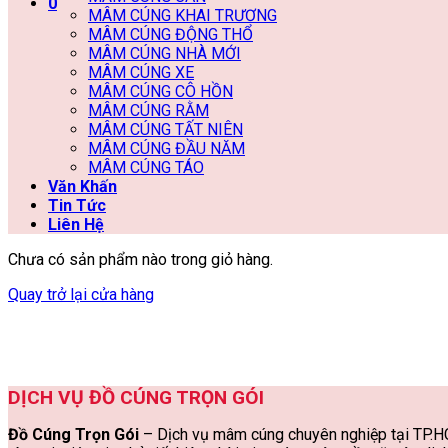
0
MÂM CÚNG KHAI TRƯƠNG
MÂM CÚNG ĐỘNG THỔ
MÂM CÚNG NHÀ MỚI
MÂM CÚNG XE
MÂM CÚNG CÔ HỒN
MÂM CÚNG RẰM
MÂM CÚNG TẤT NIÊN
MÂM CÚNG ĐẦU NĂM
MÂM CÚNG TÁO
Văn Khấn
Tin Tức
Liên Hệ
Chưa có sản phẩm nào trong giỏ hàng.
Quay trở lại cửa hàng
DỊCH VỤ ĐỒ CÚNG TRỌN GÓI
Đồ Cúng Trọn Gói
– Dịch vụ mâm cúng chuyên nghiệp tại TP.HC