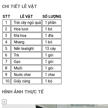
CHI TIẾT LỄ VẬT
STT
LỄ VẬT
SỐ LƯỢNG
1
Trái cây ngũ quả
1 phần
2
Hoa tươi
1 bó
3
Đĩa hoa
1 đĩa
4
Nhang
1 bó
5
Nến tealight
13 cây
6
Trà
1 gói
7
Gạo
1 gói
8
Muối
1 gói
9
Nước chai
1 chai
10
Giấy cúng
1 bộ
HÌNH ẢNH THỰC TẾ
‹