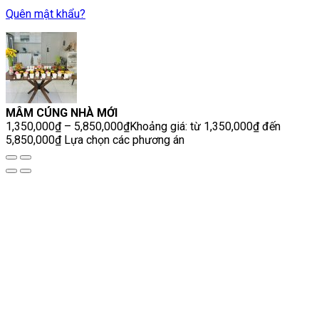
Quên mật khẩu?
GÓI SỐ
4
MÂM CÚNG NHÀ MỚI
4.400k
1,350,000
₫
–
5,850,000
₫
Khoảng giá: từ 1,350,000₫ đến
5,850,000₫
Lựa chọn các phương án
GÓI VIP
5.850k
CHI TIẾT
MÂM CÚNG NHÀ MỚI
- CHAY