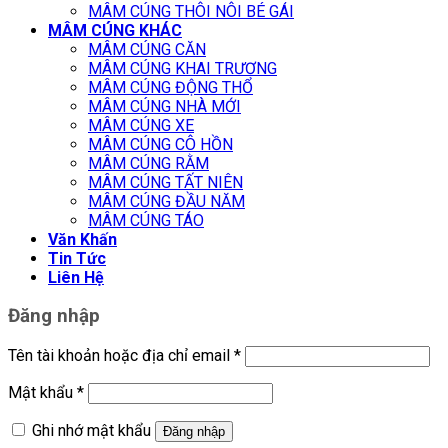
MÂM CÚNG THÔI NÔI BÉ GÁI
GÓI 1
MÂM CÚNG KHÁC
MÂM CÚNG CĂN
1.350k
MÂM CÚNG KHAI TRƯƠNG
MÂM CÚNG ĐỘNG THỔ
MÂM CÚNG NHÀ MỚI
MÂM CÚNG XE
MÂM CÚNG CÔ HỒN
MÂM CÚNG RẰM
MÂM CÚNG TẤT NIÊN
GÓI SỐ
MÂM CÚNG ĐẦU NĂM
2
MÂM CÚNG TÁO
Văn Khấn
1.850k
Tin Tức
Liên Hệ
Đăng nhập
Tên tài khoản hoặc địa chỉ email
*
GÓI SỐ
Mật khẩu
*
3
Ghi nhớ mật khẩu
2.250k
Đăng nhập