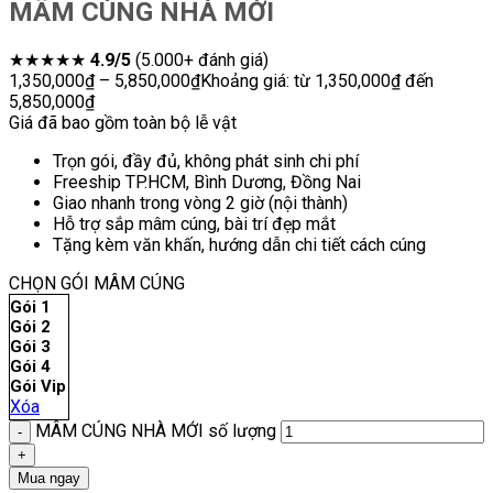
MÂM CÚNG NHÀ MỚI
★★★★★
4.9/5
(5.000+ đánh giá)
1,350,000
₫
–
5,850,000
₫
Khoảng giá: từ 1,350,000₫ đến
5,850,000₫
Giá đã bao gồm toàn bộ lễ vật
Trọn gói, đầy đủ, không phát sinh chi phí
Freeship TP.HCM, Bình Dương, Đồng Nai
Giao nhanh trong vòng 2 giờ (nội thành)
Hỗ trợ sắp mâm cúng, bài trí đẹp mắt
Tặng kèm văn khấn, hướng dẫn chi tiết cách cúng
CHỌN GÓI MÂM CÚNG
Gói 1
Gói 2
Gói 3
Gói 4
Gói Vip
Xóa
MÂM CÚNG NHÀ MỚI số lượng
Mua ngay