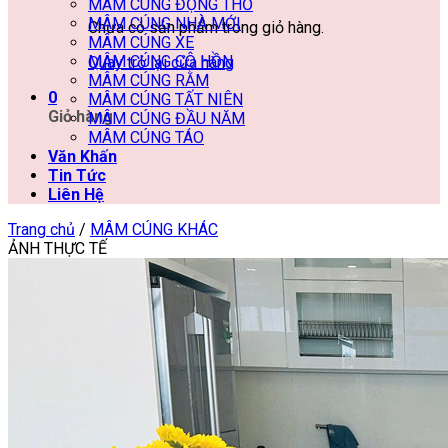
MÂM CÚNG ĐỘNG THỔ
MÂM CÚNG NHÀ MỚI
Chưa có sản phẩm trong giỏ hàng.
MÂM CÚNG XE
MÂM CÚNG CÔ HỒN
Quay trở lại cửa hàng
MÂM CÚNG RẰM
0
MÂM CÚNG TẤT NIÊN
Giỏ hàng
MÂM CÚNG ĐẦU NĂM
MÂM CÚNG TÁO
Văn Khấn
Tin Tức
Liên Hệ
Trang chủ
/
MÂM CÚNG KHÁC
ẢNH THỰC TẾ