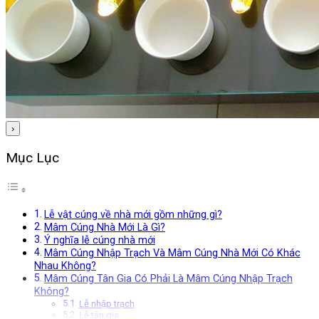
›
Mục Lục
Lễ vật cúng về nhà mới gồm những gì?
Mâm Cúng Nhà Mới Là Gì?
Ý nghĩa lễ cúng nhà mới
Mâm Cúng Nhập Trạch Và Mâm Cúng Nhà Mới Có Khác
Nhau Không?
Mâm Cúng Tân Gia Có Phải Là Mâm Cúng Nhập Trạch
Không?
Lễ nhập trạch
Lễ tân gia