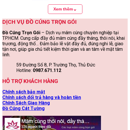
Mâm Cúng Nhà Mới Gồm Những Gì?
Lễ mặn
⌄
Xem thêm
Lễ ngọt
Hoa và ngũ quả
DỊCH VỤ ĐỒ CÚNG TRỌN GÓI
Lễ vật tâm linh
Ý Nghĩa Của Từng Lễ Vật Trong Mâm Cúng
Đồ Cúng Trọn Gói
– Dịch vụ mâm cúng chuyên nghiệp tại
Mâm Cúng Nhà Mới Cho Từng Loại Hình Nhà Ở
Mâm Cúng Nhà Mới Cho Nhà Phố
TP.HCM. Cung cấp đầy đủ mâm cúng đầy tháng, thôi nôi, khai
Mâm Cúng Nhà Mới Cho Căn Hộ Chung Cư
trương, động thổ… Đảm bảo lễ vật đầy đủ, đúng nghi lễ, giao
Mâm Cúng Nhà Mới Cho Nhà Thuê Có Cần Không?
tận nơi, giúp gia chủ tiết kiệm thời gian và an tâm về mặt tâm
Mâm Cúng Nhà Mới Đơn Giản Có Được Không?
linh.
Cách cúng nhà mới chuẩn bài
Cách Bày Mâm Cúng Nhà Mới Đúng Chuẩn
59 Đường Số 8, P. Trường Thọ, Thủ Đức
Những Điều Kiêng Kỵ Khi Nhập Trạch
Hotline:
0987.671.112
Sau Khi Cúng Nhà Mới Cần Làm Gì?
Cách Chọn Ngày Giờ Nhập Trạch Để Đón May Mắn
HỖ TRỢ KHÁCH HÀNG
Những Vật Phẩm Gia Chủ Nên Mang Vào Nhà Đầu Tiên
Có Nên Tự Chuẩn Bị Mâm Cúng Nhà Mới?
Chính sách bảo mật
Quy Trình Đặt Mâm Cúng Nhà Mới
Chính sách đổi trả hàng và hoàn tiền
Hình Ảnh Mâm Cúng Về Nhà Mới Đẹp, Đầy Đủ
Chính Sách Giao Hàng
Những Sai Lầm Thường Gặp Khi Chuẩn Bị Mâm Cúng
Đồ Cúng Cát Tường
Nhà Mới
Vì Sao Khách Hàng Tin Tưởng Dịch Vụ Của Chúng Tôi?
Câu Hỏi Thường Gặp Về Mâm Cúng Nhà Mới (FAQ)
1. Mâm cúng nhà mới gồm những gì?
2. Mâm cúng nhà mới và mâm cúng nhập trạch có giống