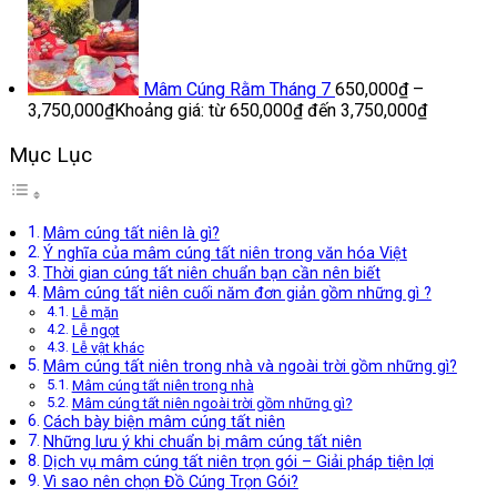
Mâm Cúng Rằm Tháng 7
650,000
₫
–
3,750,000
₫
Khoảng giá: từ 650,000₫ đến 3,750,000₫
Mục Lục
Mâm cúng tất niên là gì?
Ý nghĩa của mâm cúng tất niên trong văn hóa Việt
Thời gian cúng tất niên chuẩn bạn cần nên biết
Mâm cúng tất niên cuối năm đơn giản gồm những gì ?
Lễ mặn
Lễ ngọt
Lễ vật khác
Mâm cúng tất niên trong nhà và ngoài trời gồm những gì?
Mâm cúng tất niên trong nhà
Mâm cúng tất niên ngoài trời gồm những gì?
Cách bày biện mâm cúng tất niên
Những lưu ý khi chuẩn bị mâm cúng tất niên
Dịch vụ mâm cúng tất niên trọn gói – Giải pháp tiện lợi
Vì sao nên chọn Đồ Cúng Trọn Gói?