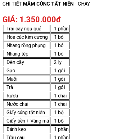
CHI TIẾT
MÂM CÚNG TẤT NIÊN
- CHAY
GIÁ: 1.350.000đ
Trái cây ngũ quả
1 phần
Hoa cúc kim cương
1 bó
Nhang rồng phụng
1 bó
Nhang tép
1 bó
Đèn cầy
2 ly
Gạo
1 gói
Muối
1 gói
Trà
1 gói
Rượu
1 chai
Nước chai
1 chai
Giấy cúng tất niên
1 bộ
Giấy tiền + Vàng mã
1 bộ
Bánh kẹo
1 phần
Trầu cau
1 phần