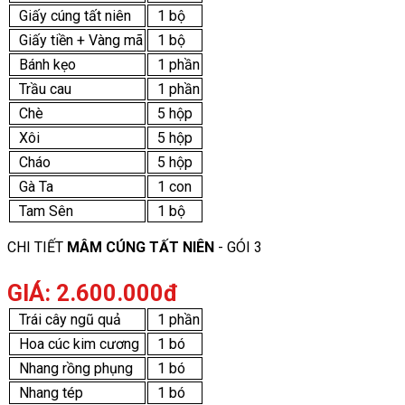
Giấy cúng tất niên
1 bộ
Giấy tiền + Vàng mã
1 bộ
Bánh kẹo
1 phần
Trầu cau
1 phần
Chè
5 hộp
Xôi
5 hộp
Cháo
5 hộp
Gà Ta
1 con
Tam Sên
1 bộ
CHI TIẾT
MÂM CÚNG TẤT NIÊN
- GÓI 3
GIÁ: 2.600.000đ
Trái cây ngũ quả
1 phần
Hoa cúc kim cương
1 bó
Nhang rồng phụng
1 bó
Nhang tép
1 bó