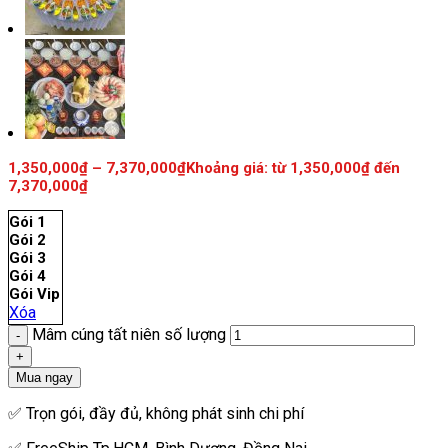
1,350,000
₫
–
7,370,000
₫
Khoảng giá: từ 1,350,000₫ đến
7,370,000₫
Gói 1
Gói 2
Gói 3
Gói 4
Gói Vip
Xóa
Mâm cúng tất niên số lượng
Mua ngay
✅ Trọn gói, đầy đủ, không phát sinh chi phí