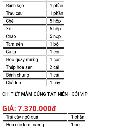
Bánh kẹo
1 phần
Trầu cau
1 phần
Chè
5 hộp
Xôi
5 hộp
Cháo
5 hộp
Tam sên
1 bộ
Gà ta
1 con
Heo quay miếng
1 con
Tháp hoa sen
2 cái
Bánh chưng
1 cái
Chả lụa
1 cây
CHI TIẾT
MÂM CÚNG TẤT NIÊN
- GÓI VIP
GIÁ: 7.370.000đ
Trái cây ngũ quả
1 phần
Hoa cúc kim cương
1 bó