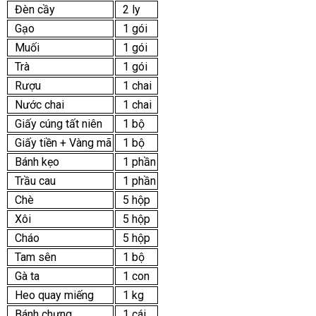
Đèn cầy
2 ly
Gạo
1 gói
Muối
1 gói
Trà
1 gói
Rượu
1 chai
Nước chai
1 chai
Giấy cúng tất niên
1 bộ
Giấy tiền + Vàng mã
1 bộ
Bánh kẹo
1 phần
Trầu cau
1 phần
Chè
5 hộp
Xôi
5 hộp
Cháo
5 hộp
Tam sên
1 bộ
Gà ta
1 con
Heo quay miếng
1 kg
Bánh chưng
1 cái