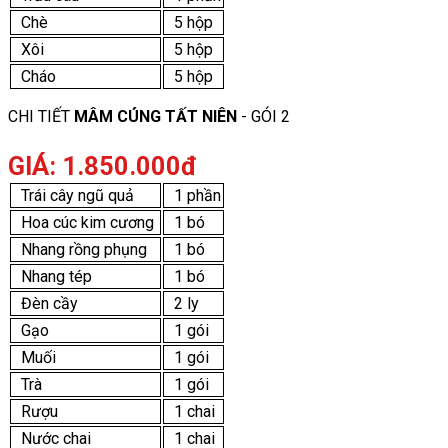
Chè
5 hộp
Xôi
5 hộp
Cháo
5 hộp
CHI TIẾT
MÂM CÚNG TẤT NIÊN
- GÓI 2
GIÁ: 1.850.000đ
Trái cây ngũ quả
1 phần
Hoa cúc kim cương
1 bó
Nhang rồng phụng
1 bó
Nhang tép
1 bó
Đèn cầy
2 ly
Gạo
1 gói
Muối
1 gói
Trà
1 gói
Rượu
1 chai
Nước chai
1 chai