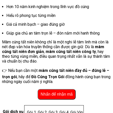
Hơn 10 năm kinh nghiệm trong lĩnh vực đồ cúng
Hiểu rõ phong tục từng miền
Giá cả minh bạch – giao đúng giờ
Giúp gia chủ an tâm trọn lễ – đón năm mới hanh thông
Mâm cúng tất niên không chỉ là một nghi lễ tâm linh mà còn là
nét đẹp văn hóa truyền thống cần được gìn giữ. Dù là
mâm
cúng tất niên đơn giản
,
mâm cúng tất niên công ty
, hay
theo từng vùng miền, điều quan trọng nhất vẫn là sự thành tâm
và chuẩn bị chu đáo.
👉 Nếu bạn cần một
mâm cúng tất niên đầy đủ – đúng lễ –
trọn gói
, hãy để
Đồ Cúng Trọn Gói
đồng hành cùng bạn trong
những ngày cuối năm ý nghĩa.
Nhấn để nhận mã
Gói dịch vụ
Gói 1, Gói 2, Gói 3, Gói 4, Gói Vip