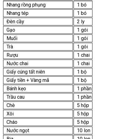
Nhang rồng phụng
1 bó
Nhang tép
1 bó
Đèn cầy
2 ly
Gạo
1 gói
Muối
1 gói
Trà
1 gói
Rượu
1 chai
Nước chai
1 chai
Giấy cúng tất niên
1 bộ
Giấy tiền + Vàng mã
1 bộ
Bánh kẹo
1 phần
Trầu cau
1 phần
Chè
5 hộp
Xôi
5 hộp
Cháo
5 hộp
Nước ngọt
10 lon
Bia
10 lon