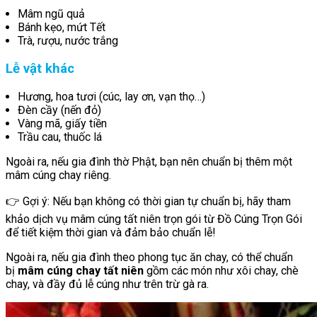
Mâm ngũ quả
Bánh kẹo, mứt Tết
Trà, rượu, nước trắng
Lễ vật khác
Hương, hoa tươi (cúc, lay ơn, vạn thọ…)
Đèn cầy (nến đỏ)
Vàng mã, giấy tiền
Trầu cau, thuốc lá
Ngoài ra, nếu gia đình thờ Phật, bạn nên chuẩn bị thêm một
mâm cúng chay riêng.
👉 Gợi ý: Nếu bạn không có thời gian tự chuẩn bị, hãy tham
khảo dịch vụ mâm cúng tất niên trọn gói từ Đồ Cúng Trọn Gói
để tiết kiệm thời gian và đảm bảo chuẩn lễ!
Ngoài ra, nếu gia đình theo phong tục ăn chay, có thể chuẩn
bị
mâm cúng chay tất niên
gồm các món như xôi chay, chè
chay, và đầy đủ lễ cúng như trên trừ gà ra.