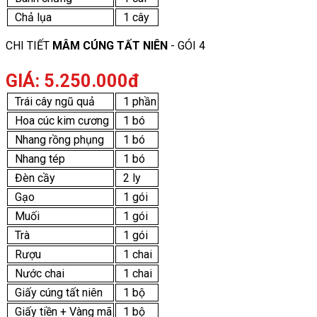
Chả lụa
1 cây
CHI TIẾT
MÂM CÚNG TẤT NIÊN
- GÓI 4
GIÁ: 5.250.000đ
Trái cây ngũ quả
1 phần
Hoa cúc kim cương
1 bó
Nhang rồng phụng
1 bó
Nhang tép
1 bó
Đèn cầy
2 ly
Gạo
1 gói
Muối
1 gói
Trà
1 gói
Rượu
1 chai
Nước chai
1 chai
Giấy cúng tất niên
1 bộ
Giấy tiền + Vàng mã
1 bộ