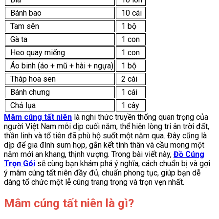
Bánh bao
10 cái
Tam sên
1 bộ
Gà ta
1 con
Heo quay miếng
1 con
Áo binh (áo + mũ + hài + ngựa)
1 bộ
Tháp hoa sen
2 cái
Bánh chưng
1 cái
Chả lụa
1 cây
Mâm cúng tất niên
là nghi thức truyền thống quan trọng của
người Việt Nam mỗi dịp cuối năm, thể hiện lòng tri ân trời đất,
thần linh và tổ tiên đã phù hộ suốt một năm qua. Đây cũng là
dịp để gia đình sum họp, gắn kết tình thân và cầu mong một
năm mới an khang, thịnh vượng. Trong bài viết này,
Đồ Cúng
Trọn Gói
sẽ cùng bạn khám phá ý nghĩa, cách chuẩn bị và gợi
ý mâm cúng tất niên đầy đủ, chuẩn phong tục, giúp bạn dễ
dàng tổ chức một lễ cúng trang trọng và trọn vẹn nhất.
Mâm cúng tất niên là gì?