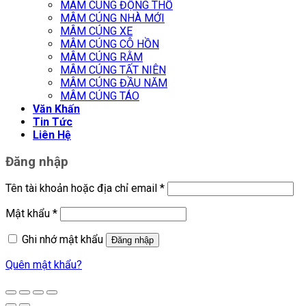
MÂM CÚNG ĐỘNG THỔ
MÂM CÚNG NHÀ MỚI
MÂM CÚNG XE
MÂM CÚNG CÔ HỒN
MÂM CÚNG RẰM
MÂM CÚNG TẤT NIÊN
MÂM CÚNG ĐẦU NĂM
MÂM CÚNG TÁO
Văn Khấn
Tin Tức
Liên Hệ
Đăng nhập
Tên tài khoản hoặc địa chỉ email
*
Mật khẩu
*
Ghi nhớ mật khẩu
Đăng nhập
Quên mật khẩu?