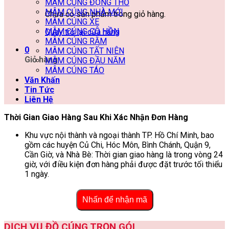
MÂM CÚNG ĐỘNG THỔ
MÂM CÚNG NHÀ MỚI
Chưa có sản phẩm trong giỏ hàng.
MÂM CÚNG XE
MÂM CÚNG CÔ HỒN
Quay trở lại cửa hàng
MÂM CÚNG RẰM
0
MÂM CÚNG TẤT NIÊN
Giỏ hàng
MÂM CÚNG ĐẦU NĂM
MÂM CÚNG TÁO
Văn Khấn
Tin Tức
Liên Hệ
Thời Gian Giao Hàng Sau Khi Xác Nhận Đơn Hàng
Khu vực nội thành và ngoại thành TP. Hồ Chí Minh, bao
gồm các huyện Củ Chi, Hóc Môn, Bình Chánh, Quận 9,
Cần Giờ, và Nhà Bè: Thời gian giao hàng là trong vòng 24
giờ, với điều kiện đơn hàng phải được đặt trước tối thiểu
1 ngày.
Nhấn để nhận mã
DỊCH VỤ ĐỒ CÚNG TRỌN GÓI