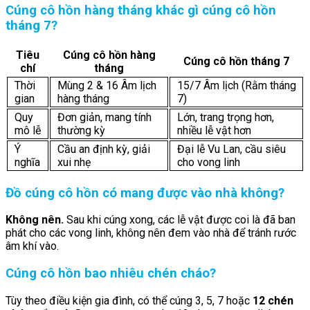
Cúng cô hồn hàng tháng khác gì cúng cô hồn
tháng 7?
Tiêu
Cúng cô hồn hàng
Cúng cô hồn tháng 7
chí
tháng
Thời
Mùng 2 & 16 Âm lịch
15/7 Âm lịch (Rằm tháng
gian
hàng tháng
7)
Quy
Đơn giản, mang tính
Lớn, trang trọng hơn,
mô lễ
thường kỳ
nhiều lễ vật hơn
Ý
Cầu an định kỳ, giải
Đại lễ Vu Lan, cầu siêu
nghĩa
xui nhẹ
cho vong linh
Đồ cúng cô hồn có mang được vào nhà không?
Không nên.
Sau khi cúng xong, các lễ vật được coi là đã ban
phát cho các vong linh, không nên đem vào nhà để tránh rước
âm khí vào.
Cúng cô hồn bao nhiêu chén cháo?
Tùy theo điều kiện gia đình, có thể cúng 3, 5, 7 hoặc
12 chén