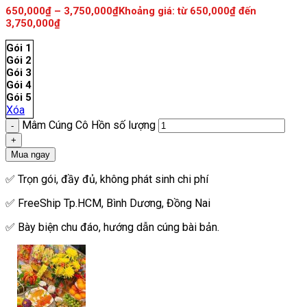
650,000
₫
–
3,750,000
₫
Khoảng giá: từ 650,000₫ đến
3,750,000₫
Gói 1
Gói 2
Gói 3
Gói 4
Gói 5
Xóa
Mâm Cúng Cô Hồn số lượng
Mua ngay
✅ Trọn gói, đầy đủ, không phát sinh chi phí
✅ FreeShip Tp.HCM, Bình Dương, Đồng Nai
✅ Bày biện chu đáo, hướng dẫn cúng bài bản.