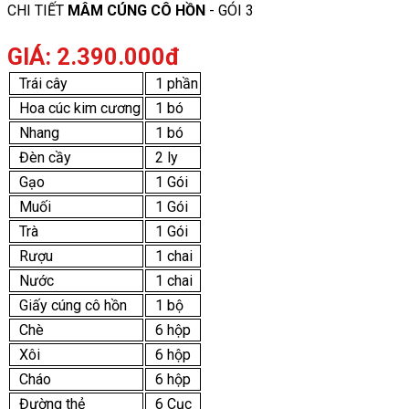
CHI TIẾT
MÂM CÚNG CÔ HỒN
- GÓI 3
GIÁ: 2.390.000đ
Trái cây
1 phần
Hoa cúc kim cương
1 bó
Nhang
1 bó
Đèn cầy
2 ly
Gạo
1 Gói
Muối
1 Gói
Trà
1 Gói
Rượu
1 chai
Nước
1 chai
Giấy cúng cô hồn
1 bộ
Chè
6 hộp
Xôi
6 hộp
Cháo
6 hộp
Đường thẻ
6 Cục