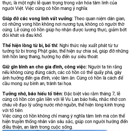
thực, là một nghi lễ quan trọng trong văn hóa tâm linh của
người Việt. Việc cúng cô hồn mang ý nghĩa:
Giúp đỡ các vong linh vất vưởng:
Theo quan niệm dân gian,
có những vong hồn không nơi nương tựa, không có người thờ
cúng. Lễ cúng cô hồn giúp họ nhận được lương thực, giảm bớt
đói khát và đau khổ.
Thể hiện lòng từ bi, bố thí:
Nghi thức này xuất phát từ tư
tưởng từ bi trong Phật giáo, thể hiện sự chia sẻ, giúp đỡ những
linh hồn lang thang, hướng họ đến sự siêu thoát.
Giữ gìn bình an cho gia đình, công việc:
Người ta tin rằng
nếu không cúng đúng cách, các cô hồn có thể quấy phá, gây
ảnh hưởng đến gia đình, việc làm ăn. Cúng cô hồn là cách để
cầu mong sự bình an, tránh tai họa.
Tưởng nhớ, báo hiếu tổ tiên:
Đặc biệt vào rằm tháng 7, lễ
cúng cô hồn còn gắn liền với lễ Vu Lan báo hiếu, nhắc nhở con
cháu về đạo lý uống nước nhớ nguồn, thể hiện lòng kính trọng
với tổ tiên.
Việc cúng cô hồn không chỉ mang ý nghĩa tâm linh mà còn thể
hiện truyền thống nhân văn sâu sắc, giúp con người hướng đến
điều thiện, an lành trong cuộc sống.