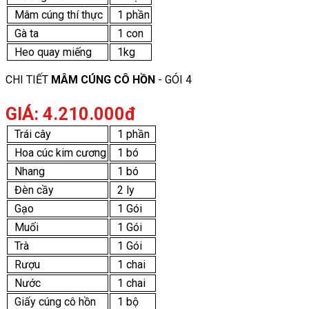
Mâm cúng thí thực
1 phần
Gà ta
1 con
Heo quay miếng
1kg
CHI TIẾT
MÂM CÚNG CÔ HỒN
- GÓI 4
GIÁ: 4.210.000đ
Trái cây
1 phần
Hoa cúc kim cương
1 bó
Nhang
1 bó
Đèn cầy
2 ly
Gạo
1 Gói
Muối
1 Gói
Trà
1 Gói
Rượu
1 chai
Nước
1 chai
Giấy cúng cô hồn
1 bộ