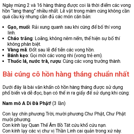
Ngày mùng 2 và 16 hàng tháng được coi là thời điểm các vong
hồn “lang thang” nhiều nhất. Lễ vật trong mâm cúng không cần
quá cầu kỳ nhưng cần đủ các món căn bản:
Gạo, muối
: Rải xung quanh sau khi cúng để bố thí vong
linh.
Cháo trắng
: Loãng, không nêm nếm, thể hiện sự bố thí
không phân biệt.
Vàng mã
: Đốt sau lễ để tiễn các vong hồn.
Bánh kẹo
: Gọi mời các vong nhi (vong trẻ em).
Thuốc lá, nước trà, rượu
: Cúng các vong trưởng thành.
Bài cúng cô hồn hàng tháng chuẩn nhất
Dưới đây là bài văn khấn cô hồn hàng tháng được sử dụng
phổ biến và dễ đọc, bạn có thể in ra giấy để sử dụng khi cúng:
Nam mô A Di Đà Phật!
(3 lần)
Con lạy chín phương Trời, mười phương Chư Phật, Chư Phật
mười phương.
Con kính lạy Quan Thế Âm Bồ Tát cứu khổ cứu nạn.
Con kính lạy các vị chư vị Thần Linh cai quản trong xứ này.