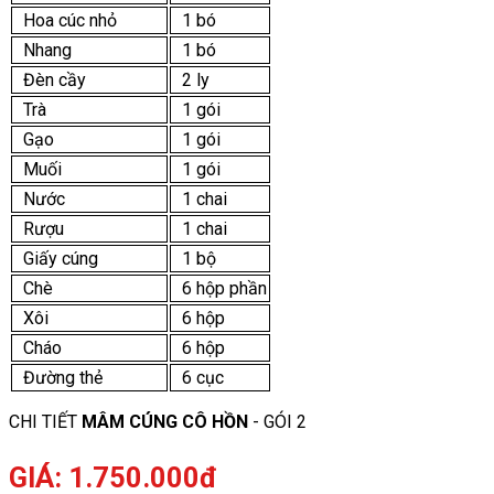
Hoa cúc nhỏ
1 bó
Nhang
1 bó
Đèn cầy
2 ly
Trà
1 gói
Gạo
1 gói
Muối
1 gói
Nước
1 chai
Rượu
1 chai
Giấy cúng
1 bộ
Chè
6 hộp phần
Xôi
6 hộp
Cháo
6 hộp
Đường thẻ
6 cục
CHI TIẾT
MÂM CÚNG CÔ HỒN
- GÓI 2
GIÁ: 1.750.000đ