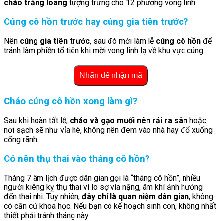
cháo trắng loãng
tượng trưng cho 12 phương vong linh.
Cúng cô hồn trước hay cúng gia tiên trước?
Nên
cúng gia tiên trước
, sau đó mới làm lễ
cúng cô hồn
để
tránh làm phiền tổ tiên khi mời vong linh lạ về khu vực cúng.
Nhấn để nhận mã
Cháo cúng cô hồn xong làm gì?
Sau khi hoàn tất lễ,
cháo và gạo muối nên rải ra sân
hoặc
nơi sạch sẽ như vỉa hè, không nên đem vào nhà hay đổ xuống
cống rãnh.
Có nên thụ thai vào tháng cô hồn?
Tháng 7 âm lịch được dân gian gọi là “tháng cô hồn”, nhiều
người kiêng kỵ thụ thai vì lo sợ vía nặng, âm khí ảnh hưởng
đến thai nhi. Tuy nhiên,
đây chỉ là quan niệm dân gian
, không
có căn cứ khoa học. Nếu bạn có kế hoạch sinh con, không nhất
thiết phải tránh tháng này.