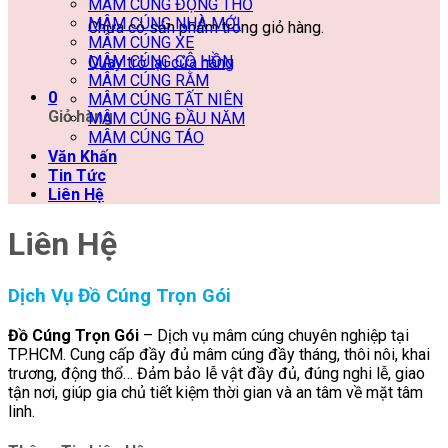
MÂM CÚNG ĐỘNG THỔ
MÂM CÚNG NHÀ MỚI
Chưa có sản phẩm trong giỏ hàng.
MÂM CÚNG XE
MÂM CÚNG CÔ HỒN
Quay trở lại cửa hàng
MÂM CÚNG RẰM
0
MÂM CÚNG TẤT NIÊN
Giỏ hàng
MÂM CÚNG ĐẦU NĂM
MÂM CÚNG TÁO
Văn Khấn
Tin Tức
Liên Hệ
Liên Hệ
Dịch Vụ Đồ Cúng Trọn Gói
Đồ Cúng Trọn Gói
– Dịch vụ mâm cúng chuyên nghiệp tại
TP.HCM. Cung cấp đầy đủ mâm cúng đầy tháng, thôi nôi, khai
trương, động thổ… Đảm bảo lễ vật đầy đủ, đúng nghi lễ, giao
tận nơi, giúp gia chủ tiết kiệm thời gian và an tâm về mặt tâm
linh.