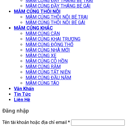
MÂM CÚNG ĐẦY THÁNG BÉ TRAI
MÂM CÚNG ĐẦY THÁNG BÉ GÁI
MÂM CÚNG THÔI NÔI
MÂM CÚNG THÔI NÔI BÉ TRAI
MÂM CÚNG THÔI NÔI BÉ GÁI
MÂM CÚNG KHÁC
MÂM CÚNG CĂN
MÂM CÚNG KHAI TRƯƠNG
MÂM CÚNG ĐỘNG THỔ
MÂM CÚNG NHÀ MỚI
MÂM CÚNG XE
MÂM CÚNG CÔ HỒN
MÂM CÚNG RẰM
MÂM CÚNG TẤT NIÊN
MÂM CÚNG ĐẦU NĂM
MÂM CÚNG TÁO
Văn Khấn
Tin Tức
Liên Hệ
Đăng nhập
Tên tài khoản hoặc địa chỉ email
*