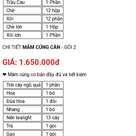
Trầu Cau
1 Phần
Chè
12 hộp
Xôi
12 phần
Chè lớn
1 Hộp
Xôi lớn
1 Phần
CHI TIẾT
MÂM CÚNG CĂN
- GÓI 2
GIÁ: 1.650.000đ
❤ Mâm cúng cơ bản đầy đủ và tiết kiệm
Trái cây ngũ quả
1 phần
Hoa
1 bó
Đũa Hoa
1 đôi
Nhang
1 bó
Nến tealight
13 cây
Trà
1 gói
Gạo
1 gói