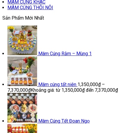
MÂM CÚNG KHÁC
MÂM CÚNG THÔI NÔI
Sản Phẩm Mới Nhất
Mâm Cúng Rằm – Mùng 1
Mâm cúng tất niên
1,350,000
₫
–
7,370,000
₫
Khoảng giá: từ 1,350,000₫ đến 7,370,000₫
Mâm Cúng Tết Đoan Ngọ