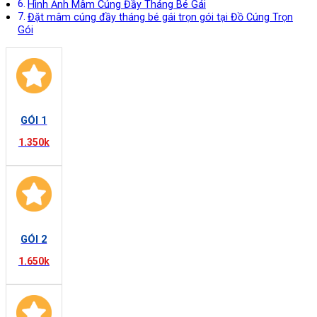
Hình Ảnh Mâm Cúng Đầy Tháng Bé Gái
Đặt mâm cúng đầy tháng bé gái trọn gói tại Đồ Cúng Trọn
Gói
GÓI 1
1.350k
GÓI 2
1.650k