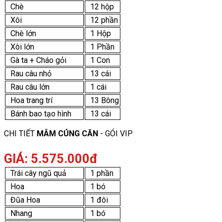
Chè
12 hộp
Xôi
12 phần
Chè lớn
1 Hộp
Xôi lớn
1 Phần
Gà ta + Cháo gỏi
1 Con
Rau câu nhỏ
13 cái
Rau câu lớn
1 cái
Hoa trang trí
13 Bông
Bánh bao tạo hình
13 cái
CHI TIẾT
MÂM CÚNG CĂN
- GÓI VIP
GIÁ: 5.575.000đ
Trái cây ngũ quả
1 phần
Hoa
1 bó
Đũa Hoa
1 đôi
Nhang
1 bó