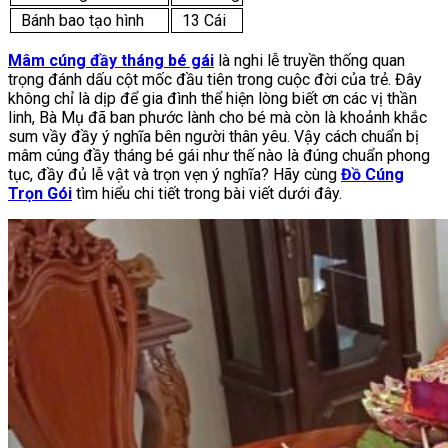
Bánh bao tạo hình
13 Cái
Mâm cúng đầy tháng bé gái
là nghi lễ truyền thống quan
trọng đánh dấu cột mốc đầu tiên trong cuộc đời của trẻ. Đây
không chỉ là dịp để gia đình thể hiện lòng biết ơn các vị thần
linh, Bà Mụ đã ban phước lành cho bé mà còn là khoảnh khắc
sum vầy đầy ý nghĩa bên người thân yêu. Vậy cách chuẩn bị
mâm cúng đầy tháng bé gái như thế nào là đúng chuẩn phong
tục, đầy đủ lễ vật và trọn vẹn ý nghĩa? Hãy cùng
Đồ Cúng
Trọn Gói
tìm hiểu chi tiết trong bài viết dưới đây.