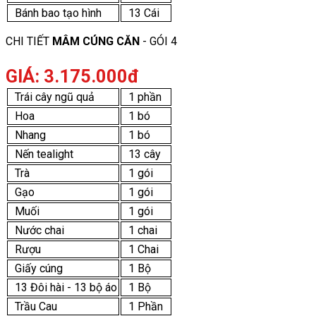
Bánh bao tạo hình
13 Cái
CHI TIẾT
MÂM CÚNG CĂN
- GÓI 4
GIÁ: 3.175.000đ
Trái cây ngũ quả
1 phần
Hoa
1 bó
Nhang
1 bó
Nến tealight
13 cây
Trà
1 gói
Gạo
1 gói
Muối
1 gói
Nước chai
1 chai
Rượu
1 Chai
Giấy cúng
1 Bộ
13 Đôi hài - 13 bộ áo
1 Bộ
Trầu Cau
1 Phần