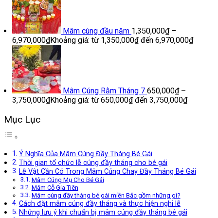
Mâm cúng đầu năm
1,350,000
₫
–
6,970,000
₫
Khoảng giá: từ 1,350,000₫ đến 6,970,000₫
Mâm Cúng Rằm Tháng 7
650,000
₫
–
3,750,000
₫
Khoảng giá: từ 650,000₫ đến 3,750,000₫
Mục Lục
Ý Nghĩa Của Mâm Cúng Đầy Tháng Bé Gái
Thời gian tổ chức lễ cúng đầy tháng cho bé gái
Lễ Vật Cần Có Trong Mâm Cúng Chay Đầy Tháng Bé Gái
Mâm Cúng Mụ Cho Bé Gái
Mâm Cỗ Gia Tiên
Mâm cúng đầy tháng bé gái miền Bắc gồm những gì?
Cách đặt mâm cúng đầy tháng và thực hiện nghi lễ
Những lưu ý khi chuẩn bị mâm cúng đầy tháng bé gái