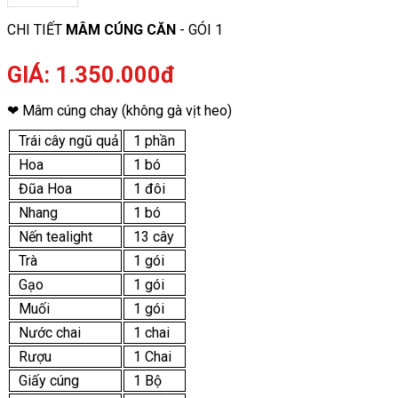
CHI TIẾT
MÂM CÚNG CĂN
- GÓI 1
GIÁ: 1.350.000đ
❤ Mâm cúng chay (không gà vịt heo)
Trái cây ngũ quả
1 phần
Hoa
1 bó
Đũa Hoa
1 đôi
Nhang
1 bó
Nến tealight
13 cây
Trà
1 gói
Gạo
1 gói
Muối
1 gói
Nước chai
1 chai
Rượu
1 Chai
Giấy cúng
1 Bộ