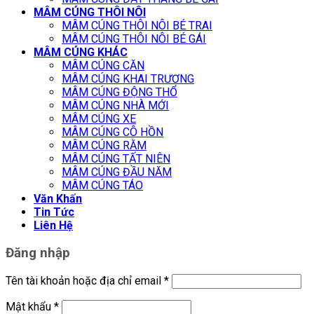
MÂM CÚNG THÔI NÔI
MÂM CÚNG THÔI NÔI BÉ TRAI
MÂM CÚNG THÔI NÔI BÉ GÁI
MÂM CÚNG KHÁC
MÂM CÚNG CĂN
MÂM CÚNG KHAI TRƯƠNG
MÂM CÚNG ĐỘNG THỔ
MÂM CÚNG NHÀ MỚI
MÂM CÚNG XE
MÂM CÚNG CÔ HỒN
MÂM CÚNG RẰM
MÂM CÚNG TẤT NIÊN
MÂM CÚNG ĐẦU NĂM
MÂM CÚNG TÁO
Văn Khấn
Tin Tức
Liên Hệ
Đăng nhập
Tên tài khoản hoặc địa chỉ email
*
Mật khẩu
*