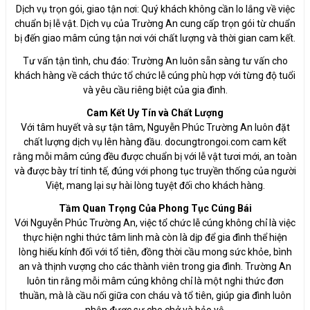
Dịch vụ trọn gói, giao tận nơi: Quý khách không cần lo lắng về việc
chuẩn bị lễ vật. Dịch vụ của Trường An cung cấp trọn gói từ chuẩn
bị đến giao mâm cúng tận nơi với chất lượng và thời gian cam kết.
Tư vấn tận tình, chu đáo: Trường An luôn sẵn sàng tư vấn cho
khách hàng về cách thức tổ chức lễ cúng phù hợp với từng độ tuổi
và yêu cầu riêng biệt của gia đình.
Cam Kết Uy Tín và Chất Lượng
Với tâm huyết và sự tận tâm, Nguyễn Phúc Trường An luôn đặt
chất lượng dịch vụ lên hàng đầu. docungtrongoi.com cam kết
rằng mỗi mâm cúng đều được chuẩn bị với lễ vật tươi mới, an toàn
và được bày trí tinh tế, đúng với phong tục truyền thống của người
Việt, mang lại sự hài lòng tuyệt đối cho khách hàng.
Tầm Quan Trọng Của Phong Tục Cúng Bái
Với Nguyễn Phúc Trường An, việc tổ chức lễ cúng không chỉ là việc
thực hiện nghi thức tâm linh mà còn là dịp để gia đình thể hiện
lòng hiếu kính đối với tổ tiên, đồng thời cầu mong sức khỏe, bình
an và thịnh vượng cho các thành viên trong gia đình. Trường An
luôn tin rằng mỗi mâm cúng không chỉ là một nghi thức đơn
thuần, mà là cầu nối giữa con cháu và tổ tiên, giúp gia đình luôn
nhận được sự che chở và bảo vệ.