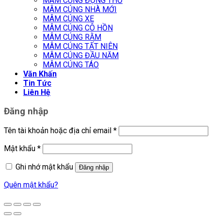
MÂM CÚNG ĐỘNG THỔ
MÂM CÚNG NHÀ MỚI
MÂM CÚNG XE
MÂM CÚNG CÔ HỒN
MÂM CÚNG RẰM
MÂM CÚNG TẤT NIÊN
MÂM CÚNG ĐẦU NĂM
MÂM CÚNG TÁO
Văn Khấn
Tin Tức
Liên Hệ
Đăng nhập
Tên tài khoản hoặc địa chỉ email
*
Mật khẩu
*
Ghi nhớ mật khẩu
Đăng nhập
Quên mật khẩu?