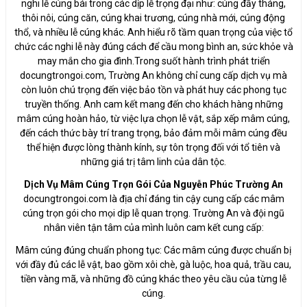
nghi lễ cúng bái trong các dịp lễ trọng đại như: cúng đầy tháng,
thôi nôi, cúng căn, cúng khai trương, cúng nhà mới, cúng động
thổ, và nhiều lễ cúng khác. Anh hiểu rõ tầm quan trọng của việc tổ
chức các nghi lễ này đúng cách để cầu mong bình an, sức khỏe và
may mắn cho gia đình.Trong suốt hành trình phát triển
docungtrongoi.com, Trường An không chỉ cung cấp dịch vụ mà
còn luôn chú trọng đến việc bảo tồn và phát huy các phong tục
truyền thống. Anh cam kết mang đến cho khách hàng những
mâm cúng hoàn hảo, từ việc lựa chọn lễ vật, sắp xếp mâm cúng,
đến cách thức bày trí trang trọng, bảo đảm mỗi mâm cúng đều
thể hiện được lòng thành kính, sự tôn trọng đối với tổ tiên và
những giá trị tâm linh của dân tộc.
Dịch Vụ Mâm Cúng Trọn Gói Của Nguyễn Phúc Trường An
docungtrongoi.com là địa chỉ đáng tin cậy cung cấp các mâm
cúng trọn gói cho mọi dịp lễ quan trọng. Trường An và đội ngũ
nhân viên tận tâm của mình luôn cam kết cung cấp:
Mâm cúng đúng chuẩn phong tục: Các mâm cúng được chuẩn bị
với đầy đủ các lễ vật, bao gồm xôi chè, gà luộc, hoa quả, trầu cau,
tiền vàng mã, và những đồ cúng khác theo yêu cầu của từng lễ
cúng.