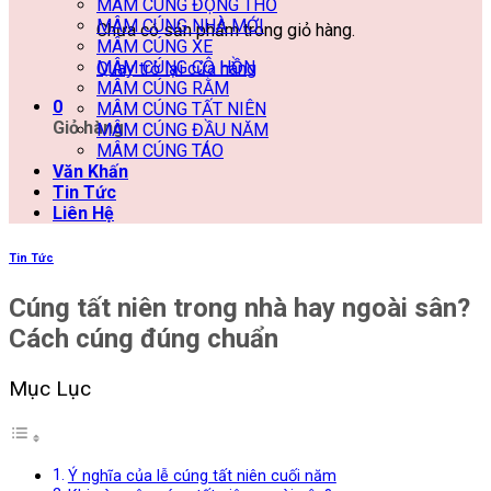
MÂM CÚNG ĐỘNG THỔ
MÂM CÚNG NHÀ MỚI
Chưa có sản phẩm trong giỏ hàng.
MÂM CÚNG XE
MÂM CÚNG CÔ HỒN
Quay trở lại cửa hàng
MÂM CÚNG RẰM
0
MÂM CÚNG TẤT NIÊN
Giỏ hàng
MÂM CÚNG ĐẦU NĂM
MÂM CÚNG TÁO
Văn Khấn
Tin Tức
Liên Hệ
Tin Tức
Cúng tất niên trong nhà hay ngoài sân?
Cách cúng đúng chuẩn
Mục Lục
Ý nghĩa của lễ cúng tất niên cuối năm