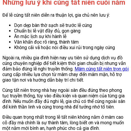
Những lưu ý khi cúng tất niên cuối năm
Để lễ cúng tất niên diễn ra thuận lợi, gia chủ nên lưu ý:
Dọn dẹp bàn thờ sạch sẽ trước lễ cúng
Chuẩn bị lễ vật đầy đủ, gọn gàng
Ăn mặc lịch sự khi hành lễ
Văn khấn đọc rõ ràng, thành tâm
Không cãi vã hoặc nói điều xui rủi trong ngày cúng
Ngoài ra, nhiều gia đình hiện nay ưu tiên sử dụng dịch vụ đồ
cúng chuyên nghiệp để tiết kiệm thời gian chuẩn bị nhưng vẫn
đảm bảo đúng lễ nghi truyền thống.
Mâm cúng tất niên trọn gói
cung cấp nhiều lựa chọn từ mâm chay đến mâm mặn, hỗ trợ
giao tận nơi và hướng dẫn bày trí chi tiết.
Cúng tất niên trong nhà hay ngoài sân đều đúng theo phong
tục truyền thống, tùy vào điều kiện và quan niệm của từng gia
đình. Nếu muốn đầy đủ nghi lễ, gia chủ có thể cúng ngoài sân
để kính thần linh và cúng trong nhà để tưởng nhớ tổ tiên.
Điều quan trọng nhất trong lễ tất niên không nằm ở mâm cao
cỗ đầy mà chính là sự thành tâm, lòng biết ơn và mong muốn
một năm mới bình an, hạnh phúc cho cả gia đình.