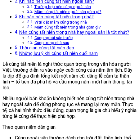
Khi nào nên cúng tất niên ngoài sân?
Trường hợp nên cúng ngoài sân
Mâm cúng tất niên ngoài sân gồm gì?
Khi nào nên cúng tất niên trong nhà?
Vị trí đặt mâm cúng trong nhà
Mâm cúng tất niên trong nhà gồm gì?
Nên cúng tất niên trong nhà hay ngoài sân là tốt nhất?
Cúng ngoài sân trước
Cúng trong nhà sau
Thời gian cúng tất niên đẹp
Những lưu ý khi cúng tất niên cuối năm
Lễ cúng tất niên là nghi thức quan trọng trong văn hóa người
Việt, thường diễn ra vào ngày cuối cùng của năm âm lịch. Đây
là dịp để gia đình tổng kết một năm cũ, dâng lễ cảm tạ thần
linh – tổ tiên đã phù hộ và cầu mong năm mới hanh thông, tài
lộc.
Nhiều người băn khoăn không biết nên cúng tất niên trong nhà
hay ngoài sân để đúng phong tục và mang lại may mắn. Thực
tế, cả hai hình thức đều đúng, quan trọng là gia chủ hiểu ý nghĩa
từng lễ cúng để thực hiện phù hợp.
Theo quan niệm dân gian:
Cúng ngoài sân thường dành cho trời đất, thần linh, thổ