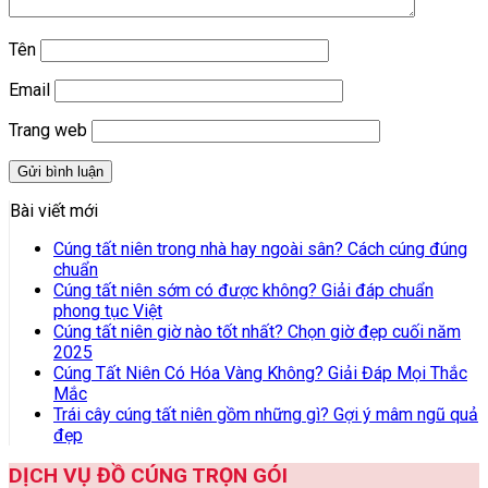
Tên
Email
Trang web
Bài viết mới
Cúng tất niên trong nhà hay ngoài sân? Cách cúng đúng
chuẩn
Cúng tất niên sớm có được không? Giải đáp chuẩn
phong tục Việt
Cúng tất niên giờ nào tốt nhất? Chọn giờ đẹp cuối năm
2025
Cúng Tất Niên Có Hóa Vàng Không? Giải Đáp Mọi Thắc
Mắc
Trái cây cúng tất niên gồm những gì? Gợi ý mâm ngũ quả
đẹp
DỊCH VỤ ĐỒ CÚNG TRỌN GÓI