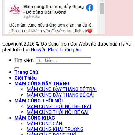
Copyright 2026 © Đồ Cúng Trọn Gói Website được quản lý và
phát triển bới
Nguyễn Phúc Trường An
Tìm kiếm:
Trang Chủ
Giới Thiệu
MÂM CÚNG ĐẦY THÁNG
MÂM CÚNG ĐẦY THÁNG BÉ TRAI
MÂM CÚNG ĐẦY THÁNG BÉ GÁI
MÂM CÚNG THÔI NÔI
MÂM CÚNG THÔI NÔI BÉ TRAI
MÂM CÚNG THÔI NÔI BÉ GÁI
MÂM CÚNG KHÁC
MÂM CÚNG CĂN
MÂM CÚNG KHAI TRƯƠNG