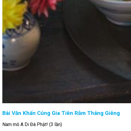
Bài Văn Khấn Cúng Gia Tiên Rằm Tháng Giêng
Nam mô A Di Đà Phật! (3 lần)