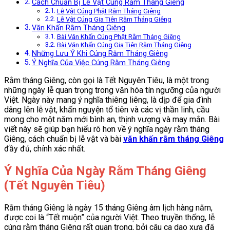
Cách Chuẩn Bị Lễ Vật Cúng Rằm Tháng Giêng
Lễ Vật Cúng Phật Rằm Tháng Giêng
Lễ Vật Cúng Gia Tiên Rằm Tháng Giêng
Văn Khấn Rằm Tháng Giêng
Bài Văn Khấn Cúng Phật Rằm Tháng Giêng
Bài Văn Khấn Cúng Gia Tiên Rằm Tháng Giêng
Những Lưu Ý Khi Cúng Rằm Tháng Giêng
Ý Nghĩa Của Việc Cúng Rằm Tháng Giêng
Rằm tháng Giêng, còn gọi là Tết Nguyên Tiêu, là một trong
những ngày lễ quan trọng trong văn hóa tín ngưỡng của người
Việt. Ngày này mang ý nghĩa thiêng liêng, là dịp để gia đình
dâng lên lễ vật, khấn nguyện tổ tiên và các vị thần linh, cầu
mong cho một năm mới bình an, thịnh vượng và may mắn. Bài
viết này sẽ giúp bạn hiểu rõ hơn về ý nghĩa ngày rằm tháng
Giêng, cách chuẩn bị lễ vật và bài
văn khấn rằm tháng Giêng
đầy đủ, chính xác nhất.
Ý Nghĩa Của Ngày Rằm Tháng Giêng
(Tết Nguyên Tiêu)
Rằm tháng Giêng là ngày 15 tháng Giêng âm lịch hàng năm,
được coi là “Tết muộn” của người Việt. Theo truyền thống, lễ
cúng rằm tháng Giêng rất quan trọng, bởi câu ca dao xưa đã