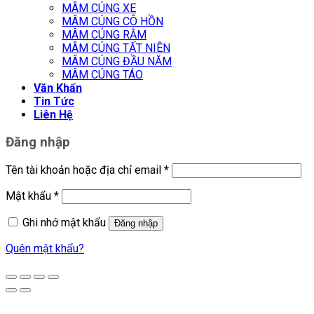
MÂM CÚNG XE
MÂM CÚNG CÔ HỒN
MÂM CÚNG RẰM
MÂM CÚNG TẤT NIÊN
MÂM CÚNG ĐẦU NĂM
MÂM CÚNG TÁO
Văn Khấn
Tin Tức
Liên Hệ
Đăng nhập
Tên tài khoản hoặc địa chỉ email
*
Mật khẩu
*
Ghi nhớ mật khẩu
Đăng nhập
Quên mật khẩu?