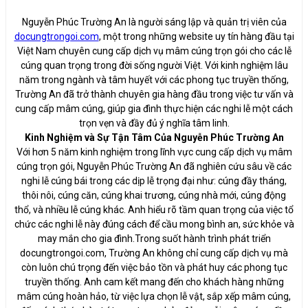
Nguyễn Phúc Trường An là người sáng lập và quản trị viên của
docungtrongoi.com
, một trong những website uy tín hàng đầu tại
Việt Nam chuyên cung cấp dịch vụ mâm cúng trọn gói cho các lễ
cúng quan trọng trong đời sống người Việt. Với kinh nghiệm lâu
năm trong ngành và tâm huyết với các phong tục truyền thống,
Trường An đã trở thành chuyên gia hàng đầu trong việc tư vấn và
cung cấp mâm cúng, giúp gia đình thực hiện các nghi lễ một cách
trọn vẹn và đầy đủ ý nghĩa tâm linh.
Kinh Nghiệm và Sự Tận Tâm Của Nguyễn Phúc Trường An
Với hơn 5 năm kinh nghiệm trong lĩnh vực cung cấp dịch vụ mâm
cúng trọn gói, Nguyễn Phúc Trường An đã nghiên cứu sâu về các
nghi lễ cúng bái trong các dịp lễ trọng đại như: cúng đầy tháng,
thôi nôi, cúng căn, cúng khai trương, cúng nhà mới, cúng động
thổ, và nhiều lễ cúng khác. Anh hiểu rõ tầm quan trọng của việc tổ
chức các nghi lễ này đúng cách để cầu mong bình an, sức khỏe và
may mắn cho gia đình.Trong suốt hành trình phát triển
docungtrongoi.com, Trường An không chỉ cung cấp dịch vụ mà
còn luôn chú trọng đến việc bảo tồn và phát huy các phong tục
truyền thống. Anh cam kết mang đến cho khách hàng những
mâm cúng hoàn hảo, từ việc lựa chọn lễ vật, sắp xếp mâm cúng,