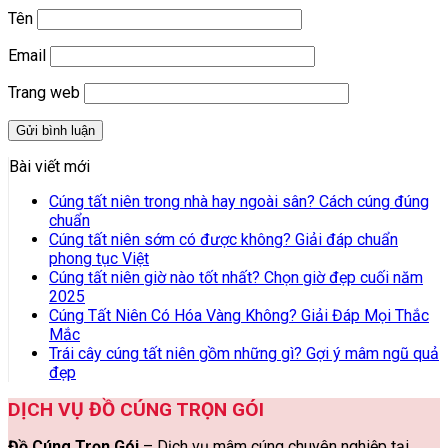
Tên
Email
Trang web
Bài viết mới
Cúng tất niên trong nhà hay ngoài sân? Cách cúng đúng
chuẩn
Cúng tất niên sớm có được không? Giải đáp chuẩn
phong tục Việt
Cúng tất niên giờ nào tốt nhất? Chọn giờ đẹp cuối năm
2025
Cúng Tất Niên Có Hóa Vàng Không? Giải Đáp Mọi Thắc
Mắc
Trái cây cúng tất niên gồm những gì? Gợi ý mâm ngũ quả
đẹp
DỊCH VỤ ĐỒ CÚNG TRỌN GÓI
Đồ Cúng Trọn Gói
– Dịch vụ mâm cúng chuyên nghiệp tại