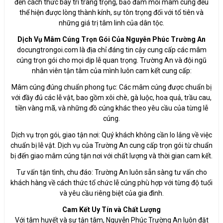
đến cách thức bày trí trang trọng, bảo đảm mỗi mâm cúng đều
thể hiện được lòng thành kính, sự tôn trọng đối với tổ tiên và
những giá trị tâm linh của dân tộc.
Dịch Vụ Mâm Cúng Trọn Gói Của Nguyễn Phúc Trường An
docungtrongoi.com là địa chỉ đáng tin cậy cung cấp các mâm
cúng trọn gói cho mọi dịp lễ quan trọng. Trường An và đội ngũ
nhân viên tận tâm của mình luôn cam kết cung cấp:
Mâm cúng đúng chuẩn phong tục: Các mâm cúng được chuẩn bị
với đầy đủ các lễ vật, bao gồm xôi chè, gà luộc, hoa quả, trầu cau,
tiền vàng mã, và những đồ cúng khác theo yêu cầu của từng lễ
cúng.
Dịch vụ trọn gói, giao tận nơi: Quý khách không cần lo lắng về việc
chuẩn bị lễ vật. Dịch vụ của Trường An cung cấp trọn gói từ chuẩn
bị đến giao mâm cúng tận nơi với chất lượng và thời gian cam kết.
Tư vấn tận tình, chu đáo: Trường An luôn sẵn sàng tư vấn cho
khách hàng về cách thức tổ chức lễ cúng phù hợp với từng độ tuổi
và yêu cầu riêng biệt của gia đình.
Cam Kết Uy Tín và Chất Lượng
Với tâm huyết và sự tận tâm, Nguyễn Phúc Trường An luôn đặt