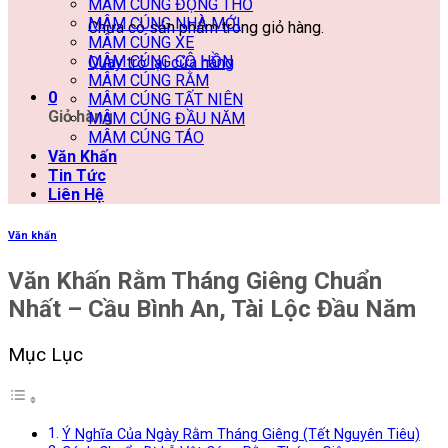
MÂM CÚNG ĐỘNG THỔ
MÂM CÚNG NHÀ MỚI
Chưa có sản phẩm trong giỏ hàng.
MÂM CÚNG XE
MÂM CÚNG CÔ HỒN
Quay trở lại cửa hàng
MÂM CÚNG RẰM
0
MÂM CÚNG TẤT NIÊN
Giỏ hàng
MÂM CÚNG ĐẦU NĂM
MÂM CÚNG TÁO
Văn Khấn
Tin Tức
Liên Hệ
Văn khấn
Văn Khấn Rằm Tháng Giêng Chuẩn
Nhất – Cầu Bình An, Tài Lộc Đầu Năm
Mục Lục
Ý Nghĩa Của Ngày Rằm Tháng Giêng (Tết Nguyên Tiêu)