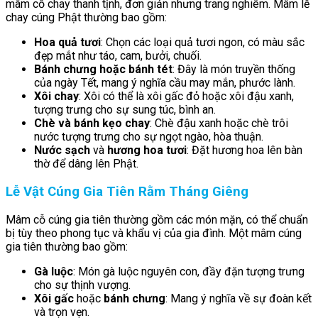
mâm cỗ chay thanh tịnh, đơn giản nhưng trang nghiêm. Mâm lễ
chay cúng Phật thường bao gồm:
Hoa quả tươi
: Chọn các loại quả tươi ngon, có màu sắc
đẹp mắt như táo, cam, bưởi, chuối.
Bánh chưng hoặc bánh tét
: Đây là món truyền thống
của ngày Tết, mang ý nghĩa cầu may mắn, phước lành.
Xôi chay
: Xôi có thể là xôi gấc đỏ hoặc xôi đậu xanh,
tượng trưng cho sự sung túc, bình an.
Chè và bánh kẹo chay
: Chè đậu xanh hoặc chè trôi
nước tượng trưng cho sự ngọt ngào, hòa thuận.
Nước sạch
và
hương hoa tươi
: Đặt hương hoa lên bàn
thờ để dâng lên Phật.
Lễ Vật Cúng Gia Tiên Rằm Tháng Giêng
Mâm cỗ cúng gia tiên thường gồm các món mặn, có thể chuẩn
bị tùy theo phong tục và khẩu vị của gia đình. Một mâm cúng
gia tiên thường bao gồm:
Gà luộc
: Món gà luộc nguyên con, đầy đặn tượng trưng
cho sự thịnh vượng.
Xôi gấc
hoặc
bánh chưng
: Mang ý nghĩa về sự đoàn kết
và trọn vẹn.