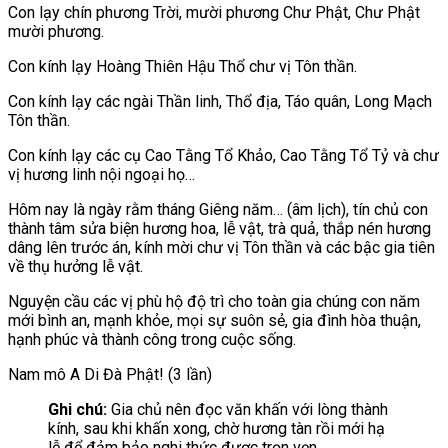
Con lạy chín phương Trời, mười phương Chư Phật, Chư Phật
mười phương.
Con kính lạy Hoàng Thiên Hậu Thổ chư vị Tôn thần.
Con kính lạy các ngài Thần linh, Thổ địa, Táo quân, Long Mạch
Tôn thần.
Con kính lạy các cụ Cao Tằng Tổ Khảo, Cao Tằng Tổ Tỷ và chư
vị hương linh nội ngoại họ…
Hôm nay là ngày rằm tháng Giêng năm… (âm lịch), tín chủ con
thành tâm sửa biện hương hoa, lễ vật, trà quả, thắp nén hương
dâng lên trước án, kính mời chư vị Tôn thần và các bậc gia tiên
về thụ hưởng lễ vật.
Nguyện cầu các vị phù hộ độ trì cho toàn gia chúng con năm
mới bình an, mạnh khỏe, mọi sự suôn sẻ, gia đình hòa thuận,
hạnh phúc và thành công trong cuộc sống.
Nam mô A Di Đà Phật! (3 lần)
Ghi chú:
Gia chủ nên đọc văn khấn với lòng thành
kính, sau khi khấn xong, chờ hương tàn rồi mới hạ
lễ để đảm bảo nghi thức được trọn vẹn.