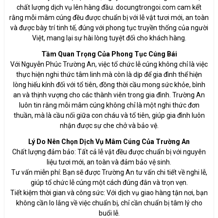
chất lượng dịch vụ lên hàng đầu. docungtrongoi.com cam kết
rằng mỗi mâm cúng đều được chuẩn bị với lễ vật tươi mới, an toàn
và được bày trí tinh tế, đúng với phong tục truyền thống của người
Việt, mang lại sự hài lòng tuyệt đối cho khách hàng.
Tầm Quan Trọng Của Phong Tục Cúng Bái
Với Nguyễn Phúc Trường An, việc tổ chức lễ cúng không chỉ là việc
thực hiện nghi thức tâm linh mà còn là dịp để gia đình thể hiện
lòng hiếu kính đối với tổ tiên, đồng thời cầu mong sức khỏe, bình
an và thịnh vượng cho các thành viên trong gia đình. Trường An
luôn tin rằng mỗi mâm cúng không chỉ là một nghi thức đơn
thuần, mà là cầu nối giữa con cháu và tổ tiên, giúp gia đình luôn
nhận được sự che chở và bảo vệ.
Lý Do Nên Chọn Dịch Vụ Mâm Cúng Của Trường An
Chất lượng đảm bảo: Tất cả lễ vật đều được chuẩn bị với nguyên
liệu tươi mới, an toàn và đảm bảo vệ sinh.
Tư vấn miễn phí: Bạn sẽ được Trường An tư vấn chi tiết về nghi lễ,
giúp tổ chức lễ cúng một cách đúng đắn và trọn vẹn.
Tiết kiệm thời gian và công sức: Với dịch vụ giao hàng tận nơi, bạn
không cần lo lắng về việc chuẩn bị, chỉ cần chuẩn bị tâm lý cho
buổi lễ.