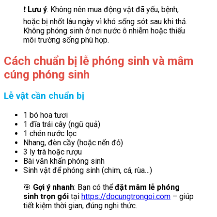
❗
Lưu ý
: Không nên mua động vật đã yếu, bệnh,
hoặc bị nhốt lâu ngày vì khó sống sót sau khi thả.
Không phóng sinh ở nơi nước ô nhiễm hoặc thiếu
môi trường sống phù hợp.
Cách chuẩn bị lễ phóng sinh và mâm
cúng phóng sinh
Lễ vật cần chuẩn bị
1 bó hoa tươi
1 đĩa trái cây (ngũ quả)
1 chén nước lọc
Nhang, đèn cầy (hoặc nến đỏ)
3 ly trà hoặc rượu
Bài văn khấn phóng sinh
Sinh vật để phóng sinh (chim, cá, rùa…)
🎯
Gợi ý nhanh
: Bạn có thể
đặt mâm lễ phóng
sinh trọn gói
tại
https://docungtrongoi.com
– giúp
tiết kiệm thời gian, đúng nghi thức.