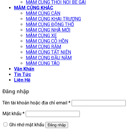
MÂM CÚNG THÔI NÔI BÉ GÁI
MÂM CÚNG KHÁC
MÂM CÚNG CĂN
MÂM CÚNG KHAI TRƯƠNG
MÂM CÚNG ĐỘNG THỔ
MÂM CÚNG NHÀ MỚI
MÂM CÚNG XE
MÂM CÚNG CÔ HỒN
MÂM CÚNG RẰM
MÂM CÚNG TẤT NIÊN
MÂM CÚNG ĐẦU NĂM
MÂM CÚNG TÁO
Văn Khấn
Tin Tức
Liên Hệ
Đăng nhập
Tên tài khoản hoặc địa chỉ email
*
Mật khẩu
*
Ghi nhớ mật khẩu
Đăng nhập