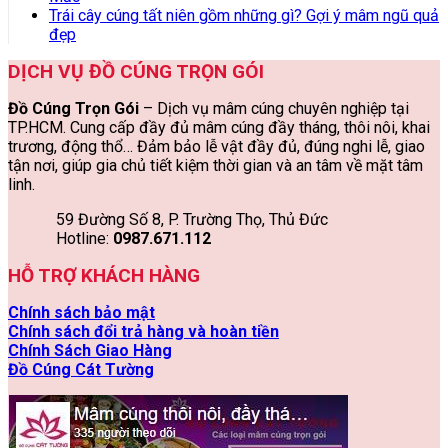
Trái cây cúng tất niên gồm những gì? Gợi ý mâm ngũ quả
đẹp
DỊCH VỤ ĐỒ CÚNG TRỌN GÓI
Đồ Cúng Trọn Gói
– Dịch vụ mâm cúng chuyên nghiệp tại
TP.HCM. Cung cấp đầy đủ mâm cúng đầy tháng, thôi nôi, khai
trương, động thổ… Đảm bảo lễ vật đầy đủ, đúng nghi lễ, giao
tận nơi, giúp gia chủ tiết kiệm thời gian và an tâm về mặt tâm
linh.
59 Đường Số 8, P. Trường Thọ, Thủ Đức
Hotline:
0987.671.112
HỖ TRỢ KHÁCH HÀNG
Chính sách bảo mật
Chính sách đổi trả hàng và hoàn tiền
Chính Sách Giao Hàng
Đồ Cúng Cát Tường