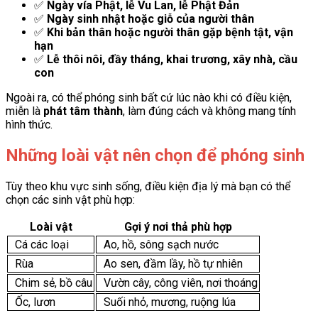
✅
Ngày vía Phật, lễ Vu Lan, lễ Phật Đản
✅
Ngày sinh nhật hoặc giỗ của người thân
✅
Khi bản thân hoặc người thân gặp bệnh tật, vận
hạn
✅
Lễ thôi nôi, đầy tháng, khai trương, xây nhà, cầu
con
Ngoài ra, có thể phóng sinh bất cứ lúc nào khi có điều kiện,
miễn là
phát tâm thành
, làm đúng cách và không mang tính
hình thức.
Những loài vật nên chọn để phóng sinh
Tùy theo khu vực sinh sống, điều kiện địa lý mà bạn có thể
chọn các sinh vật phù hợp:
Loài vật
Gợi ý nơi thả phù hợp
Cá các loại
Ao, hồ, sông sạch nước
Rùa
Ao sen, đầm lầy, hồ tự nhiên
Chim sẻ, bồ câu
Vườn cây, công viên, nơi thoáng
Ốc, lươn
Suối nhỏ, mương, ruộng lúa