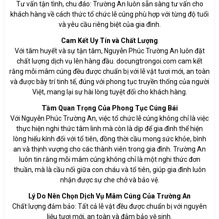
Tư vấn tận tình, chu đáo: Trường An luôn sẵn sàng tư vấn cho
khách hàng về cách thức tổ chức lễ cúng phù hợp với từng độ tuổi
và yêu cầu riêng biệt của gia đình.
Cam Kết Uy Tín và Chất Lượng
Với tâm huyết và sự tận tâm, Nguyễn Phúc Trường An luôn đặt
chất lượng dịch vụ lên hàng đầu. docungtrongoi.com cam kết
rằng mỗi mâm cúng đều được chuẩn bị với lễ vật tươi mới, an toàn
và được bày trí tinh tế, đúng với phong tục truyền thống của người
Việt, mang lại sự hài lòng tuyệt đối cho khách hàng.
Tầm Quan Trọng Của Phong Tục Cúng Bái
Với Nguyễn Phúc Trường An, việc tổ chức lễ cúng không chỉ là việc
thực hiện nghi thức tâm linh mà còn là dịp để gia đình thể hiện
lòng hiếu kính đối với tổ tiên, đồng thời cầu mong sức khỏe, bình
an và thịnh vượng cho các thành viên trong gia đình. Trường An
luôn tin rằng mỗi mâm cúng không chỉ là một nghi thức đơn
thuần, mà là cầu nối giữa con cháu và tổ tiên, giúp gia đình luôn
nhận được sự che chở và bảo vệ.
Lý Do Nên Chọn Dịch Vụ Mâm Cúng Của Trường An
Chất lượng đảm bảo: Tất cả lễ vật đều được chuẩn bị với nguyên
liệu tươi mới, an toàn và đảm bảo vệ sinh.