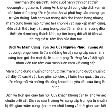
may mắn cho gia đình.Trong suốt hành trình phát triển
docungtrongoi.com, Trường An không chỉ cung cấp dịch vụ mà
còn luôn chú trọng đến việc bảo tồn và phát huy các phong tục
truyền thống. Anh cam kết mang đến cho khách hàng những
mâm cúng hoàn hảo, từ việc lựa chọn lễ vật, sắp xếp mâm cúng,
đến cách thức bày trí trang trọng, bảo đảm mỗi mâm cúng đều
thể hiện được lòng thành kính, sự tôn trọng đối với tổ tiên và
những giá trị tâm linh của dân tộc.
Dịch Vụ Mâm Cúng Trọn Gói Của Nguyễn Phúc Trường An
docungtrongoi.com là địa chỉ đáng tin cậy cung cấp các mâm
cúng trọn gói cho mọi dịp lễ quan trọng. Trường An và đội ngũ
nhân viên tận tâm của mình luôn cam kết cung cấp:
Mâm cúng đúng chuẩn phong tục: Các mâm cúng được chuẩn bị
với đầy đủ các lễ vật, bao gồm xôi chè, gà luộc, hoa quả, trầu cau,
tiền vàng mã, và những đồ cúng khác theo yêu cầu của từng lễ
cúng.
Dịch vụ trọn gói, giao tận nơi: Quý khách không cần lo lắng về việc
chuẩn bị lễ vật. Dịch vụ của Trường An cung cấp trọn gói từ chuẩn
bị đến giao mâm cúng tận nơi với chất lượng và thời gian cam kết.