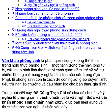
Phóng sinh là gì?
Nguồn gốc và ý nghĩa phóng sinh
Nên phóng sinh vào lúc nào là tốt nhất?
Những loài vật nên chọn để phóng sinh
Cách chuẩn bị lễ phóng sinh và mâm cúng phóng sinh
Lễ vật cần chuẩn bị
Địa điểm cúng phóng sinh
Hướng dẫn nghi thức phóng sinh đúng cách
Bài văn khấn phóng sinh chuẩn nhất 2025
Bài khấn phóng sinh (dành cho mọi sinh vật)
Một số lưu ý quan trọng khi thực hiện lễ phóng sinh
Đồ Cúng Trọn Gói – Dịch vụ lễ phóng sinh trọn vẹn và
đúng tâm linh
Văn khấn phóng sinh
là phần quan trọng không thể thiếu
trong nghi thức phóng sinh – một hành động thể hiện lòng từ
bi, cứu giúp sinh linh thoát khỏi cảnh giam cầm, trở về với tự
nhiên. Không chỉ mang ý nghĩa tâm linh sâu sắc trong đạo
Phật, lễ phóng sinh còn là cách để con người gieo duyên lành,
tiêu trừ nghiệp chướng và cầu phúc lộc cho bản thân, gia đình.
Trong bài viết này,
Đồ Cúng Trọn Gói
sẽ chia sẻ chi tiết về
ý
nghĩa lễ phóng sinh
,
cách chuẩn bị lễ vật
,
nghi thức và bài
khấn phóng sinh chuẩn nhất 2025
, giúp bạn hiểu đúng và
thực hiện trọn vẹn nghi lễ nhân văn này.