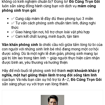
không có kinh nghiệm chuẩn bị? Đừng lo!
Đồ Cúng Trọn Gói
luôn sẵn sàng đồng hành cùng bạn với dịch vụ
mâm cúng
phóng sinh trọn gói
:
✅ Cung cấp mâm lễ đầy đủ theo phong tục 3 miền
✅ Tư vấn cách phóng sinh chuẩn tâm linh, đúng nghi
thức
✅ Giao hàng tận nơi, hỗ trợ chọn loài vật phù hợp
✅ Cam kết chất lượng, minh bạch, tận tâm
Văn khấn phóng sinh
là chiếc cầu nối giữa tấm lòng từ bi của
con người với những sinh linh bé nhỏ đang mong một cơ hội
được sống. Dù là một nghi lễ đơn giản, phóng sinh mang lại
giá trị lớn lao trong tâm linh – giúp người thực hiện cảm nhận
được bình an, yêu thương và hướng thiện.
Hãy để mỗi buổi lễ phóng sinh trở thành
một khoảnh khắc ý
nghĩa, một hạt giống thiện lành trong đời sống tâm linh
của bạn. Và nếu bạn cần sự hỗ trợ từ A–Z,
Đồ Cúng Trọn Gói
sẵn sàng phục vụ với trọn vẹn lòng thành.