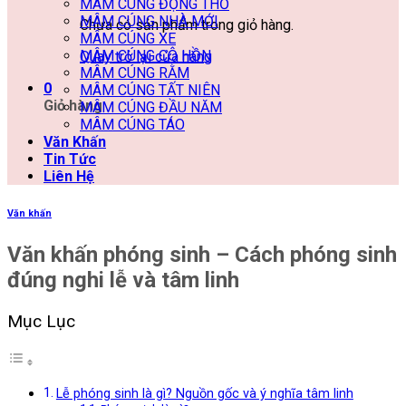
MÂM CÚNG ĐỘNG THỔ
MÂM CÚNG NHÀ MỚI
Chưa có sản phẩm trong giỏ hàng.
MÂM CÚNG XE
MÂM CÚNG CÔ HỒN
Quay trở lại cửa hàng
MÂM CÚNG RẰM
0
MÂM CÚNG TẤT NIÊN
Giỏ hàng
MÂM CÚNG ĐẦU NĂM
MÂM CÚNG TÁO
Văn Khấn
Tin Tức
Liên Hệ
Văn khấn
Văn khấn phóng sinh – Cách phóng sinh
đúng nghi lễ và tâm linh
Mục Lục
Lễ phóng sinh là gì? Nguồn gốc và ý nghĩa tâm linh