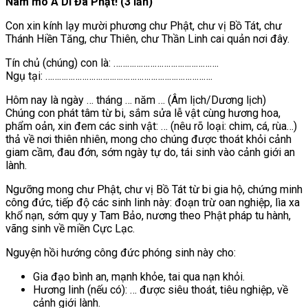
Nam mô A Di Đà Phật! (3 lần)
Con xin kính lạy mười phương chư Phật, chư vị Bồ Tát, chư
Thánh Hiền Tăng, chư Thiên, chư Thần Linh cai quản nơi đây.
Tín chủ (chúng) con là: ……………………………………….
Ngụ tại: ……………………………………………………………….
Hôm nay là ngày … tháng … năm … (Âm lịch/Dương lịch)
Chúng con phát tâm từ bi, sắm sửa lễ vật cùng hương hoa,
phẩm oản, xin đem các sinh vật: … (nêu rõ loại: chim, cá, rùa…)
thả về nơi thiên nhiên, mong cho chúng được thoát khỏi cảnh
giam cầm, đau đớn, sớm ngày tự do, tái sinh vào cảnh giới an
lành.
Ngưỡng mong chư Phật, chư vị Bồ Tát từ bi gia hộ, chứng minh
công đức, tiếp độ các sinh linh này: đoạn trừ oan nghiệp, lìa xa
khổ nạn, sớm quy y Tam Bảo, nương theo Phật pháp tu hành,
vãng sinh về miền Cực Lạc.
Nguyện hồi hướng công đức phóng sinh này cho:
Gia đạo bình an, mạnh khỏe, tai qua nạn khỏi.
Hương linh (nếu có): … được siêu thoát, tiêu nghiệp, về
cảnh giới lành.