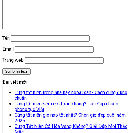
Tên
Email
Trang web
Bài viết mới
Cúng tất niên trong nhà hay ngoài sân? Cách cúng đúng
chuẩn
Cúng tất niên sớm có được không? Giải đáp chuẩn
phong tục Việt
Cúng tất niên giờ nào tốt nhất? Chọn giờ đẹp cuối năm
2025
Cúng Tất Niên Có Hóa Vàng Không? Giải Đáp Mọi Thắc
Mắc