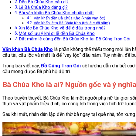
Đền Bà Chúa Kho cầu gì?
Lễ Bà Chúa Kho dâng gì?
Bài văn khấn Bà Chúa Kho chuẩn nhất
Văn khấn đền Bà Chúa Kho (khấn vay lộc)
Văn khấn lễ tạ Bà Chúa Kho (trả lễ cuối năm)
Xin lộc Bà Chúa Kho về để ở đâu trong nhà?
Một số lưu ý khi đi lễ đền Bà Chúa Kho
Đặt mâm lễ cúng đền Bà Chúa Kho tại Đồ Cúng Trọn Gói
Văn khấn Bà Chúa Kho
là phần không thể thiếu trong mỗi lần h
cầu tài, cầu lộc và nhất là để “vay lộc” đầu năm. Tuy nhiên, để b
Trong bài viết này,
Đồ Cúng Trọn Gói
sẽ hướng dẫn chi tiết cách
cầu mong được Bà phù hộ độ trì.
Bà Chúa Kho là ai? Nguồn gốc và ý nghĩ
Theo truyền thuyết, Bà Chúa Kho là một người phụ nữ tài giỏi số
thực và vật phẩm triều đình, có công lớn trong việc tích trữ lư
Sau khi mất, nhân dân lập đền thờ bà ngay tại quê nhà, tôn xưng