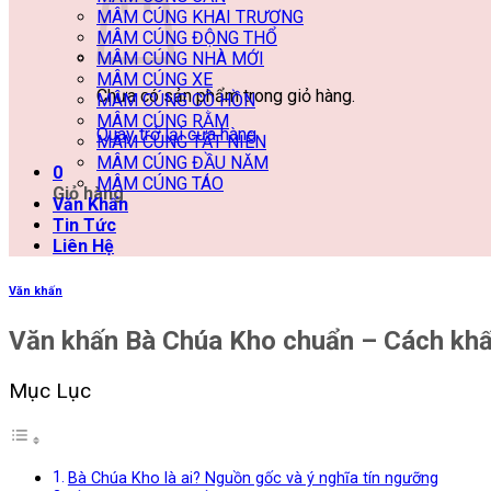
MÂM CÚNG KHAI TRƯƠNG
MÂM CÚNG ĐỘNG THỔ
MÂM CÚNG NHÀ MỚI
MÂM CÚNG XE
Chưa có sản phẩm trong giỏ hàng.
MÂM CÚNG CÔ HỒN
MÂM CÚNG RẰM
Quay trở lại cửa hàng
MÂM CÚNG TẤT NIÊN
MÂM CÚNG ĐẦU NĂM
0
MÂM CÚNG TÁO
Giỏ hàng
Văn Khấn
Tin Tức
Liên Hệ
Văn khấn
Văn khấn Bà Chúa Kho chuẩn – Cách khấn, 
Mục Lục
Bà Chúa Kho là ai? Nguồn gốc và ý nghĩa tín ngưỡng