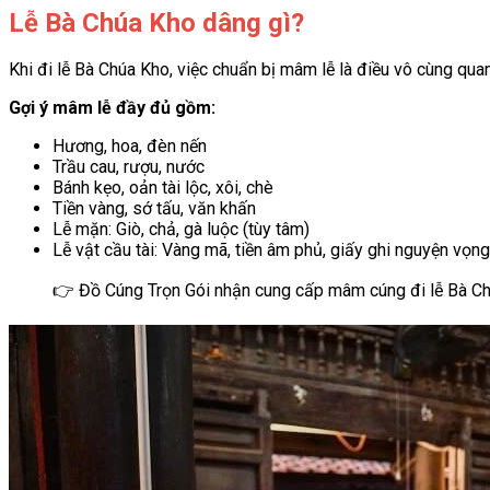
Lễ Bà Chúa Kho dâng gì?
Khi đi lễ Bà Chúa Kho, việc chuẩn bị mâm lễ là điều vô cùng qu
Gợi ý mâm lễ đầy đủ gồm:
Hương, hoa, đèn nến
Trầu cau, rượu, nước
Bánh kẹo, oản tài lộc, xôi, chè
Tiền vàng, sớ tấu, văn khấn
Lễ mặn: Giò, chả, gà luộc (tùy tâm)
Lễ vật cầu tài: Vàng mã, tiền âm phủ, giấy ghi nguyện vọn
👉 Đồ Cúng Trọn Gói nhận cung cấp mâm cúng đi lễ Bà Chúa