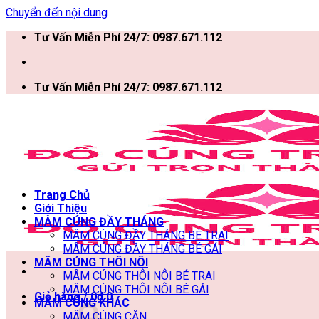
Chuyển đến nội dung
Tư Vấn Miễn Phí 24/7: 0987.671.112
Tư Vấn Miễn Phí 24/7: 0987.671.112
Trang Chủ
Giới Thiệu
MÂM CÚNG ĐẦY THÁNG
MÂM CÚNG ĐẦY THÁNG BÉ TRAI
MÂM CÚNG ĐẦY THÁNG BÉ GÁI
MÂM CÚNG THÔI NÔI
MÂM CÚNG THÔI NÔI BÉ TRAI
MÂM CÚNG THÔI NÔI BÉ GÁI
Giỏ hàng /
0
₫
0
MÂM CÚNG KHÁC
MÂM CÚNG CĂN