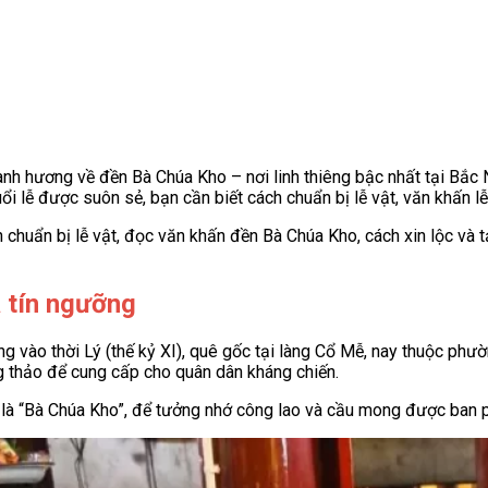
ành hương về đền Bà Chúa Kho – nơi linh thiêng bậc nhất tại Bắc 
uổi lễ được suôn sẻ, bạn cần biết cách chuẩn bị lễ vật, văn khấn lễ
 chuẩn bị lễ vật, đọc văn khấn đền Bà Chúa Kho, cách xin lộc và t
a tín ngưỡng
ng vào thời Lý (thế kỷ XI), quê gốc tại làng Cổ Mễ, nay thuộc phư
ơng thảo để cung cấp cho quân dân kháng chiến.
 là “Bà Chúa Kho”, để tưởng nhớ công lao và cầu mong được ban ph