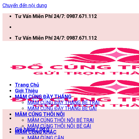
Chuyển đến nội dung
Tư Vấn Miễn Phí 24/7: 0987.671.112
Tư Vấn Miễn Phí 24/7: 0987.671.112
Trang Chủ
Giới Thiệu
MÂM CÚNG ĐẦY THÁNG
MÂM CÚNG ĐẦY THÁNG BÉ TRAI
MÂM CÚNG ĐẦY THÁNG BÉ GÁI
MÂM CÚNG THÔI NÔI
MÂM CÚNG THÔI NÔI BÉ TRAI
MÂM CÚNG THÔI NÔI BÉ GÁI
Giỏ hàng /
0
₫
0
MÂM CÚNG KHÁC
MÂM CÚNG CĂN