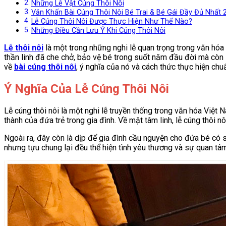
Những Lễ Vật Cúng Thôi Nôi
Văn Khấn Bài Cúng Thôi Nôi Bé Trai & Bé Gái Đầy Đủ Nhất 
Lễ Cúng Thôi Nôi Được Thực Hiện Như Thế Nào?
Những Điều Cần Lưu Ý Khi Cúng Thôi Nôi
Lễ thôi nôi
là một trong những nghi lễ quan trọng trong văn hóa 
thần linh đã che chở, bảo vệ bé trong suốt năm đầu đời mà còn l
về
bài cúng thôi nôi
, ý nghĩa của nó và cách thức thực hiện chu
Ý Nghĩa Của Lễ Cúng Thôi Nôi
Lễ cúng thôi nôi là một nghi lễ truyền thống trong văn hóa Việt 
thành của đứa trẻ trong gia đình. Về mặt tâm linh, lễ cúng thôi n
Ngoài ra, đây còn là dịp để gia đình cầu nguyện cho đứa bé có s
nhưng tựu chung lại đều thể hiện tình yêu thương và sự quan tâm