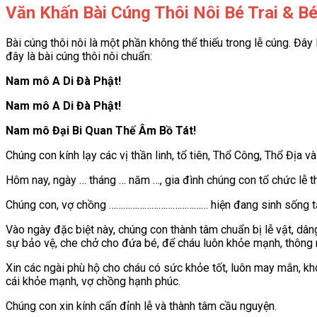
Văn Khấn Bài Cúng Thôi Nôi Bé Trai & B
Bài cúng thôi nôi là một phần không thể thiếu trong lễ cúng. Đây l
đây là bài cúng thôi nôi chuẩn:
Nam mô A Di Đà Phật!
Nam mô A Di Đà Phật!
Nam mô Đại Bi Quan Thế Âm Bồ Tát!
Chúng con kính lạy các vị thần linh, tổ tiên, Thổ Công, Thổ Địa 
Hôm nay, ngày … tháng … năm …, gia đình chúng con tổ chức lễ thôi
Chúng con, vợ chồng …………………………………… hiện đang sinh sống
Vào ngày đặc biệt này, chúng con thành tâm chuẩn bị lễ vật, dâng
sự bảo vệ, che chở cho đứa bé, để cháu luôn khỏe mạnh, thông 
Xin các ngài phù hộ cho cháu có sức khỏe tốt, luôn may mắn, kh
cái khỏe mạnh, vợ chồng hạnh phúc.
Chúng con xin kính cẩn đỉnh lễ và thành tâm cầu nguyện.