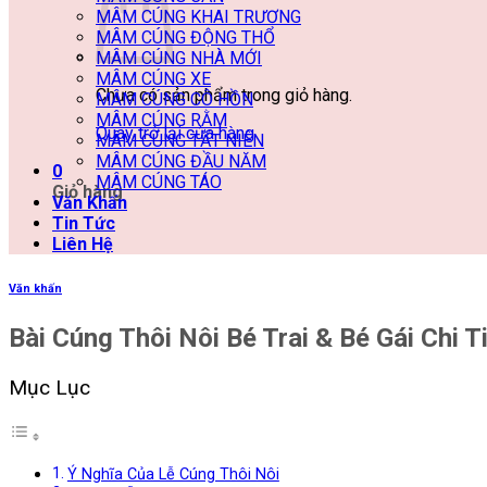
MÂM CÚNG KHAI TRƯƠNG
MÂM CÚNG ĐỘNG THỔ
MÂM CÚNG NHÀ MỚI
MÂM CÚNG XE
Chưa có sản phẩm trong giỏ hàng.
MÂM CÚNG CÔ HỒN
MÂM CÚNG RẰM
Quay trở lại cửa hàng
MÂM CÚNG TẤT NIÊN
MÂM CÚNG ĐẦU NĂM
0
MÂM CÚNG TÁO
Giỏ hàng
Văn Khấn
Tin Tức
Liên Hệ
Văn khấn
Bài Cúng Thôi Nôi Bé Trai & Bé Gái Chi 
Mục Lục
Ý Nghĩa Của Lễ Cúng Thôi Nôi