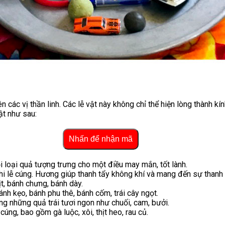
ên các vị thần linh. Các lễ vật này không chỉ thể hiện lòng thành 
ật như sau:
Nhấn để nhận mã
i loại quả tượng trưng cho một điều may mắn, tốt lành.
i lễ cúng. Hương giúp thanh tẩy không khí và mang đến sự thanh t
ịt, bánh chưng, bánh dày.
nh kẹo, bánh phu thê, bánh cốm, trái cây ngọt.
âng những quả trái tươi ngon như chuối, cam, bưởi.
úng, bao gồm gà luộc, xôi, thịt heo, rau củ.