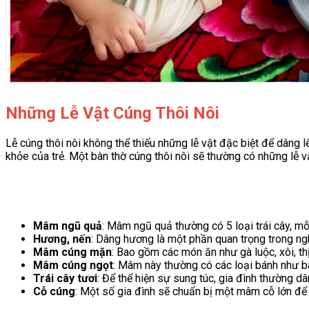
Những Lễ Vật Cúng Thôi Nôi
Lễ cúng thôi nôi không thể thiếu những lễ vật đặc biệt để dâng l
khỏe của trẻ. Một bàn thờ cúng thôi nôi sẽ thường có những lễ v
Mâm ngũ quả
: Mâm ngũ quả thường có 5 loại trái cây, mỗ
Hương, nến
: Dâng hương là một phần quan trọng trong ngh
Mâm cúng mặn
: Bao gồm các món ăn như gà luộc, xôi, th
Mâm cúng ngọt
: Mâm này thường có các loại bánh như bá
Trái cây tươi
: Để thể hiện sự sung túc, gia đình thường d
Cỗ cúng
: Một số gia đình sẽ chuẩn bị một mâm cỗ lớn để c