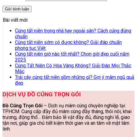
Bài viết mới
Cúng tất niên trong nhà hay ngoài sân? Cách cúng đúng
chuẩn
Cúng tất niên sớm có được không? Giải đáp chuẩn
phong tục Việt
Cúng tất niên giờ nào tốt nhất? Chọn giờ đẹp cuối năm
2025
Cúng Tất Niên Có Hóa Vàng Không? Giải Đáp Mọi Thắc
Mắc
Trái cây cúng tất niên gồm những gì? Gợi ý mâm ngũ quả
đẹp
DỊCH VỤ ĐỒ CÚNG TRỌN GÓI
Đồ Cúng Trọn Gói
– Dịch vụ mâm cúng chuyên nghiệp tại
TP.HCM. Cung cấp đầy đủ mâm cúng đầy tháng, thôi nôi, khai
trương, động thổ… Đảm bảo lễ vật đầy đủ, đúng nghi lễ, giao
tận nơi, giúp gia chủ tiết kiệm thời gian và an tâm về mặt tâm
linh.