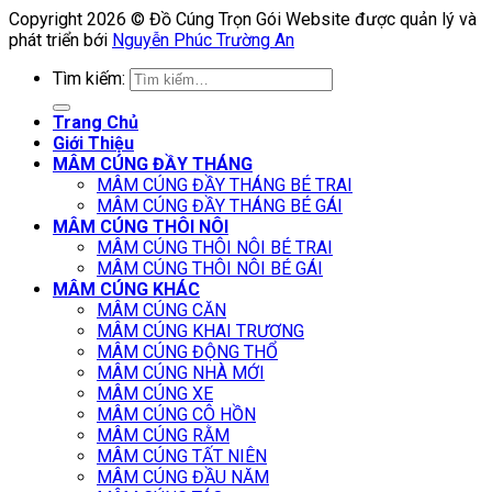
Copyright 2026 © Đồ Cúng Trọn Gói Website được quản lý và
phát triển bới
Nguyễn Phúc Trường An
Tìm kiếm:
Trang Chủ
Giới Thiệu
MÂM CÚNG ĐẦY THÁNG
MÂM CÚNG ĐẦY THÁNG BÉ TRAI
MÂM CÚNG ĐẦY THÁNG BÉ GÁI
MÂM CÚNG THÔI NÔI
MÂM CÚNG THÔI NÔI BÉ TRAI
MÂM CÚNG THÔI NÔI BÉ GÁI
MÂM CÚNG KHÁC
MÂM CÚNG CĂN
MÂM CÚNG KHAI TRƯƠNG
MÂM CÚNG ĐỘNG THỔ
MÂM CÚNG NHÀ MỚI
MÂM CÚNG XE
MÂM CÚNG CÔ HỒN
MÂM CÚNG RẰM
MÂM CÚNG TẤT NIÊN
MÂM CÚNG ĐẦU NĂM