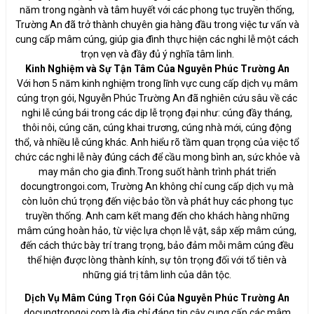
năm trong ngành và tâm huyết với các phong tục truyền thống,
Trường An đã trở thành chuyên gia hàng đầu trong việc tư vấn và
cung cấp mâm cúng, giúp gia đình thực hiện các nghi lễ một cách
trọn vẹn và đầy đủ ý nghĩa tâm linh.
Kinh Nghiệm và Sự Tận Tâm Của Nguyễn Phúc Trường An
Với hơn 5 năm kinh nghiệm trong lĩnh vực cung cấp dịch vụ mâm
cúng trọn gói, Nguyễn Phúc Trường An đã nghiên cứu sâu về các
nghi lễ cúng bái trong các dịp lễ trọng đại như: cúng đầy tháng,
thôi nôi, cúng căn, cúng khai trương, cúng nhà mới, cúng động
thổ, và nhiều lễ cúng khác. Anh hiểu rõ tầm quan trọng của việc tổ
chức các nghi lễ này đúng cách để cầu mong bình an, sức khỏe và
may mắn cho gia đình.Trong suốt hành trình phát triển
docungtrongoi.com, Trường An không chỉ cung cấp dịch vụ mà
còn luôn chú trọng đến việc bảo tồn và phát huy các phong tục
truyền thống. Anh cam kết mang đến cho khách hàng những
mâm cúng hoàn hảo, từ việc lựa chọn lễ vật, sắp xếp mâm cúng,
đến cách thức bày trí trang trọng, bảo đảm mỗi mâm cúng đều
thể hiện được lòng thành kính, sự tôn trọng đối với tổ tiên và
những giá trị tâm linh của dân tộc.
Dịch Vụ Mâm Cúng Trọn Gói Của Nguyễn Phúc Trường An
docungtrongoi.com là địa chỉ đáng tin cậy cung cấp các mâm