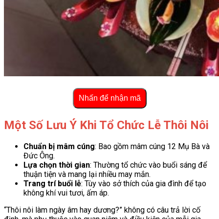
Nhấn để nhận mã
Một Số Lưu Ý Khi Tổ Chức Lễ Thôi Nôi
Chuẩn bị mâm cúng
: Bao gồm mâm cúng 12 Mụ Bà và
Đức Ông.
Lựa chọn thời gian
: Thường tổ chức vào buổi sáng để
thuận tiện và mang lại nhiều may mắn.
Trang trí buổi lễ
: Tùy vào sở thích của gia đình để tạo
không khí vui tươi, ấm áp.
“Thôi nôi làm ngày âm hay dương?” không có câu trả lời cố