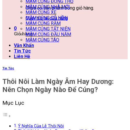
MÂM CÚNG ĐỘNG THỔ
MÂM CÚNG NHÀ MỚI
Chưa có sản phẩm trong giỏ hàng.
MÂM CÚNG XE
MÂM CÚNG CÔ HỒN
Quay trở lại cửa hàng
MÂM CÚNG RẰM
0
MÂM CÚNG TẤT NIÊN
Giỏ hàng
MÂM CÚNG ĐẦU NĂM
MÂM CÚNG TÁO
Văn Khấn
Tin Tức
Liên Hệ
Tin Tức
Thôi Nôi Làm Ngày Âm Hay Dương:
Nên Chọn Ngày Nào Để Cúng?
Mục Lục
Ý Nghĩa Của Lễ Thôi Nôi