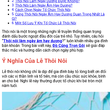
Thôi Nôi Làm Ngày Dương Được Không?
Thôi Nôi Làm Ngày Âm Hay Dương?
Cách Chọn Ngày Tổ Chức Thôi Nôi
Cúng Thôi Nôi Ngày Âm Hay Dương Quan Trọng Nhất Là
Gì?
Một Số Lưu Ý Khi Tổ Chức Lễ Thôi Nôi
Thôi nôi là một trong những nghi lễ truyền thống quan trọng
đánh dấu bước ngoặt đầu đời của trẻ nhỏ. Tuy nhiên, câu hỏi
“
Thôi nôi làm ngày âm hay dương
?” luôn khiến nhiều gia đình
băn khoăn. Trong bài viết này,
Đồ Cúng Trọn Gói
sẽ giải đáp
thắc mắc và hướng dẫn cách chọn ngày phù hợp.
Ý Nghĩa Của Lễ Thôi Nôi
Lễ thôi nôi không chỉ là dịp để gia đình bày tỏ lòng biết ơn đối
với các vị thần linh và tổ tiên, mà còn cầu chúc sức khỏe, bình
an cho bé. Nghi lễ này thường được tổ chức khi bé tròn một
năm tuổi.