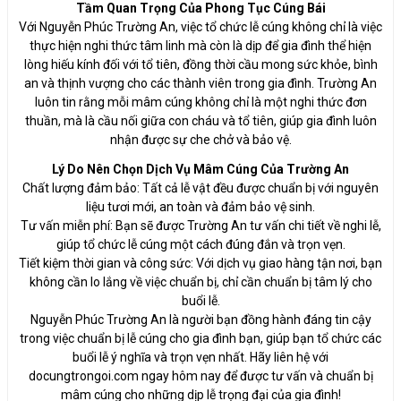
Tầm Quan Trọng Của Phong Tục Cúng Bái
Với Nguyễn Phúc Trường An, việc tổ chức lễ cúng không chỉ là việc
thực hiện nghi thức tâm linh mà còn là dịp để gia đình thể hiện
lòng hiếu kính đối với tổ tiên, đồng thời cầu mong sức khỏe, bình
an và thịnh vượng cho các thành viên trong gia đình. Trường An
luôn tin rằng mỗi mâm cúng không chỉ là một nghi thức đơn
thuần, mà là cầu nối giữa con cháu và tổ tiên, giúp gia đình luôn
nhận được sự che chở và bảo vệ.
Lý Do Nên Chọn Dịch Vụ Mâm Cúng Của Trường An
Chất lượng đảm bảo: Tất cả lễ vật đều được chuẩn bị với nguyên
liệu tươi mới, an toàn và đảm bảo vệ sinh.
Tư vấn miễn phí: Bạn sẽ được Trường An tư vấn chi tiết về nghi lễ,
giúp tổ chức lễ cúng một cách đúng đắn và trọn vẹn.
Tiết kiệm thời gian và công sức: Với dịch vụ giao hàng tận nơi, bạn
không cần lo lắng về việc chuẩn bị, chỉ cần chuẩn bị tâm lý cho
buổi lễ.
Nguyễn Phúc Trường An là người bạn đồng hành đáng tin cậy
trong việc chuẩn bị lễ cúng cho gia đình bạn, giúp bạn tổ chức các
buổi lễ ý nghĩa và trọn vẹn nhất. Hãy liên hệ với
docungtrongoi.com ngay hôm nay để được tư vấn và chuẩn bị
mâm cúng cho những dịp lễ trọng đại của gia đình!