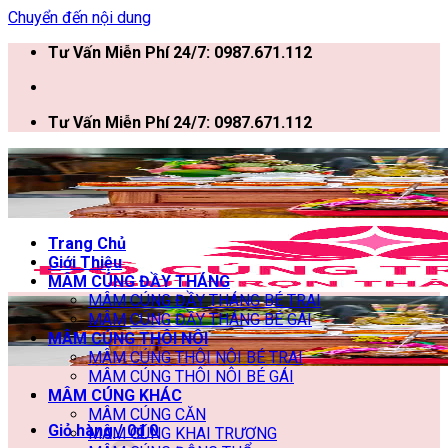
Chuyển đến nội dung
Tư Vấn Miễn Phí 24/7: 0987.671.112
Tư Vấn Miễn Phí 24/7: 0987.671.112
Trang Chủ
Giới Thiệu
MÂM CÚNG ĐẦY THÁNG
MÂM CÚNG ĐẦY THÁNG BÉ TRAI
MÂM CÚNG ĐẦY THÁNG BÉ GÁI
MÂM CÚNG THÔI NÔI
MÂM CÚNG THÔI NÔI BÉ TRAI
MÂM CÚNG THÔI NÔI BÉ GÁI
MÂM CÚNG KHÁC
MÂM CÚNG CĂN
Giỏ hàng /
0
₫
0
MÂM CÚNG KHAI TRƯƠNG