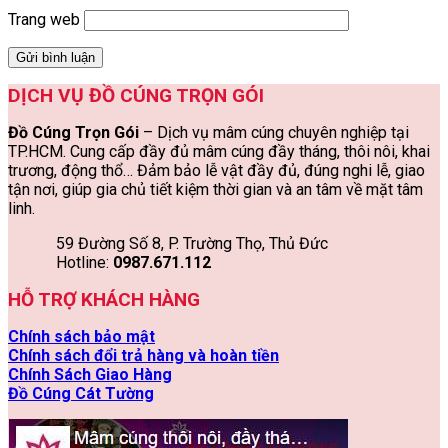
Trang web
DỊCH VỤ ĐỒ CÚNG TRỌN GÓI
Đồ Cúng Trọn Gói
– Dịch vụ mâm cúng chuyên nghiệp tại
TP.HCM. Cung cấp đầy đủ mâm cúng đầy tháng, thôi nôi, khai
trương, động thổ… Đảm bảo lễ vật đầy đủ, đúng nghi lễ, giao
tận nơi, giúp gia chủ tiết kiệm thời gian và an tâm về mặt tâm
linh.
59 Đường Số 8, P. Trường Thọ, Thủ Đức
Hotline:
0987.671.112
HỖ TRỢ KHÁCH HÀNG
Chính sách bảo mật
Chính sách đổi trả hàng và hoàn tiền
Chính Sách Giao Hàng
Đồ Cúng Cát Tường