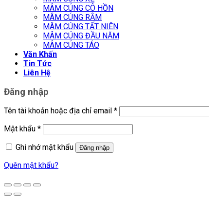
MÂM CÚNG CÔ HỒN
MÂM CÚNG RẰM
MÂM CÚNG TẤT NIÊN
MÂM CÚNG ĐẦU NĂM
MÂM CÚNG TÁO
Văn Khấn
Tin Tức
Liên Hệ
Đăng nhập
Tên tài khoản hoặc địa chỉ email
*
Mật khẩu
*
Ghi nhớ mật khẩu
Đăng nhập
Quên mật khẩu?