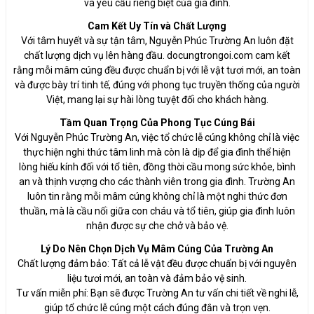
và yêu cầu riêng biệt của gia đình.
Cam Kết Uy Tín và Chất Lượng
Với tâm huyết và sự tận tâm, Nguyễn Phúc Trường An luôn đặt
chất lượng dịch vụ lên hàng đầu. docungtrongoi.com cam kết
rằng mỗi mâm cúng đều được chuẩn bị với lễ vật tươi mới, an toàn
và được bày trí tinh tế, đúng với phong tục truyền thống của người
Việt, mang lại sự hài lòng tuyệt đối cho khách hàng.
Tầm Quan Trọng Của Phong Tục Cúng Bái
Với Nguyễn Phúc Trường An, việc tổ chức lễ cúng không chỉ là việc
thực hiện nghi thức tâm linh mà còn là dịp để gia đình thể hiện
lòng hiếu kính đối với tổ tiên, đồng thời cầu mong sức khỏe, bình
an và thịnh vượng cho các thành viên trong gia đình. Trường An
luôn tin rằng mỗi mâm cúng không chỉ là một nghi thức đơn
thuần, mà là cầu nối giữa con cháu và tổ tiên, giúp gia đình luôn
nhận được sự che chở và bảo vệ.
Lý Do Nên Chọn Dịch Vụ Mâm Cúng Của Trường An
Chất lượng đảm bảo: Tất cả lễ vật đều được chuẩn bị với nguyên
liệu tươi mới, an toàn và đảm bảo vệ sinh.
Tư vấn miễn phí: Bạn sẽ được Trường An tư vấn chi tiết về nghi lễ,
giúp tổ chức lễ cúng một cách đúng đắn và trọn vẹn.