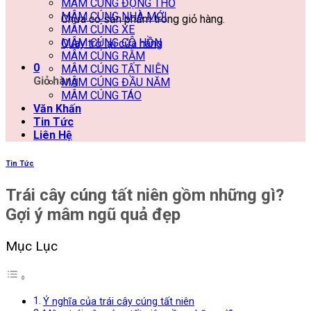
MÂM CÚNG ĐỘNG THỔ
MÂM CÚNG NHÀ MỚI
Chưa có sản phẩm trong giỏ hàng.
MÂM CÚNG XE
MÂM CÚNG CÔ HỒN
Quay trở lại cửa hàng
MÂM CÚNG RẰM
0
MÂM CÚNG TẤT NIÊN
Giỏ hàng
MÂM CÚNG ĐẦU NĂM
MÂM CÚNG TÁO
Văn Khấn
Tin Tức
Liên Hệ
Tin Tức
Trái cây cúng tất niên gồm những gì?
Gợi ý mâm ngũ quả đẹp
Mục Lục
Ý nghĩa của trái cây cúng tất niên