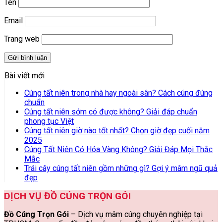
Tên
Email
Trang web
Bài viết mới
Cúng tất niên trong nhà hay ngoài sân? Cách cúng đúng
chuẩn
Cúng tất niên sớm có được không? Giải đáp chuẩn
phong tục Việt
Cúng tất niên giờ nào tốt nhất? Chọn giờ đẹp cuối năm
2025
Cúng Tất Niên Có Hóa Vàng Không? Giải Đáp Mọi Thắc
Mắc
Trái cây cúng tất niên gồm những gì? Gợi ý mâm ngũ quả
đẹp
DỊCH VỤ ĐỒ CÚNG TRỌN GÓI
Đồ Cúng Trọn Gói
– Dịch vụ mâm cúng chuyên nghiệp tại