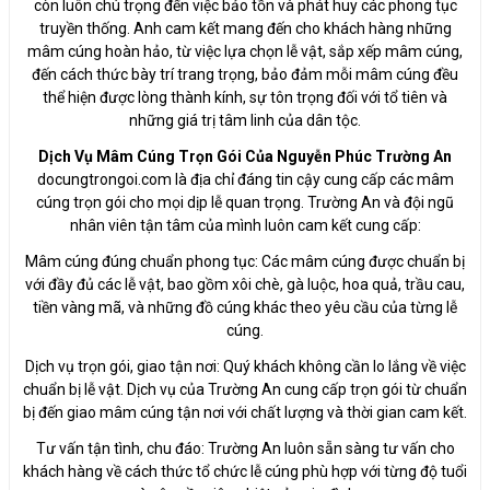
còn luôn chú trọng đến việc bảo tồn và phát huy các phong tục
truyền thống. Anh cam kết mang đến cho khách hàng những
mâm cúng hoàn hảo, từ việc lựa chọn lễ vật, sắp xếp mâm cúng,
đến cách thức bày trí trang trọng, bảo đảm mỗi mâm cúng đều
thể hiện được lòng thành kính, sự tôn trọng đối với tổ tiên và
những giá trị tâm linh của dân tộc.
Dịch Vụ Mâm Cúng Trọn Gói Của Nguyễn Phúc Trường An
docungtrongoi.com là địa chỉ đáng tin cậy cung cấp các mâm
cúng trọn gói cho mọi dịp lễ quan trọng. Trường An và đội ngũ
nhân viên tận tâm của mình luôn cam kết cung cấp:
Mâm cúng đúng chuẩn phong tục: Các mâm cúng được chuẩn bị
với đầy đủ các lễ vật, bao gồm xôi chè, gà luộc, hoa quả, trầu cau,
tiền vàng mã, và những đồ cúng khác theo yêu cầu của từng lễ
cúng.
Dịch vụ trọn gói, giao tận nơi: Quý khách không cần lo lắng về việc
chuẩn bị lễ vật. Dịch vụ của Trường An cung cấp trọn gói từ chuẩn
bị đến giao mâm cúng tận nơi với chất lượng và thời gian cam kết.
Tư vấn tận tình, chu đáo: Trường An luôn sẵn sàng tư vấn cho
khách hàng về cách thức tổ chức lễ cúng phù hợp với từng độ tuổi