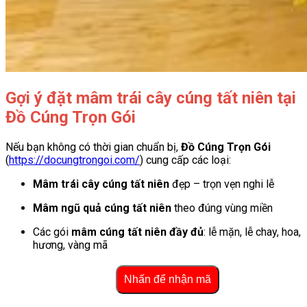
Gợi ý đặt mâm trái cây cúng tất niên tại
Đồ Cúng Trọn Gói
Nếu bạn không có thời gian chuẩn bị,
Đồ Cúng Trọn Gói
(
https://docungtrongoi.com/
) cung cấp các loại:
Mâm trái cây cúng tất niên
đẹp – trọn vẹn nghi lễ
Mâm ngũ quả cúng tất niên
theo đúng vùng miền
Các gói
mâm cúng tất niên đầy đủ
: lễ mặn, lễ chay, hoa,
hương, vàng mã
Nhấn để nhận mã