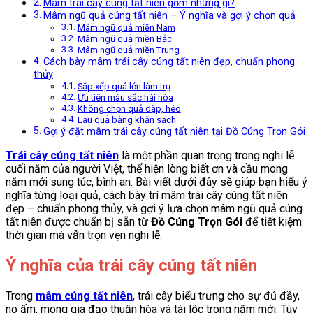
Mâm trái cây cúng tất niên gồm những gì?
Mâm ngũ quả cúng tất niên – Ý nghĩa và gợi ý chọn quả
Mâm ngũ quả miền Nam
Mâm ngũ quả miền Bắc
Mâm ngũ quả miền Trung
Cách bày mâm trái cây cúng tất niên đẹp, chuẩn phong
thủy
Sắp xếp quả lớn làm trụ
Ưu tiên màu sắc hài hòa
Không chọn quả dập, héo
Lau quả bằng khăn sạch
Gợi ý đặt mâm trái cây cúng tất niên tại Đồ Cúng Trọn Gói
Trái cây cúng tất niên
là một phần quan trọng trong nghi lễ
cuối năm của người Việt, thể hiện lòng biết ơn và cầu mong
năm mới sung túc, bình an. Bài viết dưới đây sẽ giúp bạn hiểu ý
nghĩa từng loại quả, cách bày trí mâm trái cây cúng tất niên
đẹp – chuẩn phong thủy, và gợi ý lựa chọn mâm ngũ quả cúng
tất niên được chuẩn bị sẵn từ
Đồ Cúng Trọn Gói
để tiết kiệm
thời gian mà vẫn trọn vẹn nghi lễ.
Ý nghĩa của trái cây cúng tất niên
Trong
mâm cúng tất niên
, trái cây biểu trưng cho sự đủ đầy,
no ấm, mong gia đạo thuận hòa và tài lộc trong năm mới. Tùy