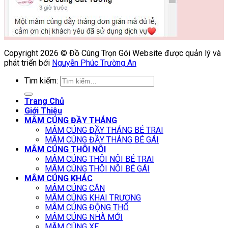
Copyright 2026 © Đồ Cúng Trọn Gói Website được quản lý và
phát triển bới
Nguyễn Phúc Trường An
Tìm kiếm:
Trang Chủ
Giới Thiệu
MÂM CÚNG ĐẦY THÁNG
MÂM CÚNG ĐẦY THÁNG BÉ TRAI
MÂM CÚNG ĐẦY THÁNG BÉ GÁI
MÂM CÚNG THÔI NÔI
MÂM CÚNG THÔI NÔI BÉ TRAI
MÂM CÚNG THÔI NÔI BÉ GÁI
MÂM CÚNG KHÁC
MÂM CÚNG CĂN
MÂM CÚNG KHAI TRƯƠNG
MÂM CÚNG ĐỘNG THỔ
MÂM CÚNG NHÀ MỚI
MÂM CÚNG XE