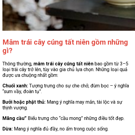
Mâm trái cây cúng tất niên gồm những
gì?
Thông thường,
mâm trái cây cúng tất niên
bao gồm từ 3–5
loại trái cây trở lên, tùy vào gia chủ lựa chọn. Những loại quả
được ưa chuộng nhất gồm:
Chuối xanh:
Tượng trưng cho sự che chở, đùm bọc – ý nghĩa
“sum vầy, đoàn tụ”.
Bưởi hoặc phật thủ:
Mang ý nghĩa may mắn, tài lộc và sự
thịnh vượng.
Mãng cầu”
Biểu trưng cho “cầu mong” những điều tốt đẹp.
Dừa:
Mang ý nghĩa đủ đầy, no ấm trong cuộc sống.