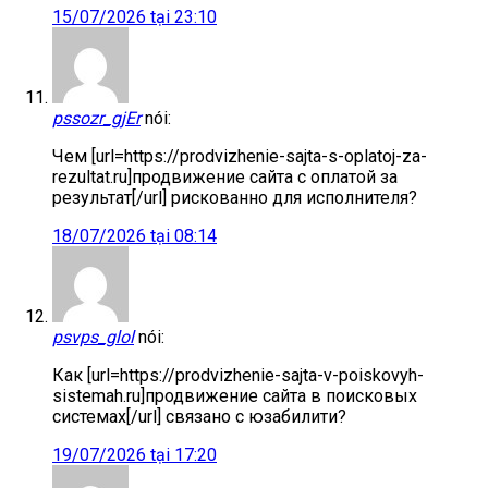
15/07/2026 tại 23:10
pssozr_gjEr
nói:
Чем [url=https://prodvizhenie-sajta-s-oplatoj-za-
rezultat.ru]продвижение сайта с оплатой за
результат[/url] рискованно для исполнителя?
18/07/2026 tại 08:14
psvps_glol
nói:
Как [url=https://prodvizhenie-sajta-v-poiskovyh-
sistemah.ru]продвижение сайта в поисковых
системах[/url] связано с юзабилити?
19/07/2026 tại 17:20