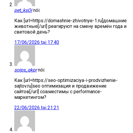
pet_ksOi
nói:
Как [url=https://domashnie-zhivotnye-1.ru]домашние
животные[/url] реагируют на смену времён года и
световой день?
17/06/2026 tại 17:40
soips_qkpr
nói:
Как [url=https://seo-optimizaciya-i-prodvizhenie-
sajtov.ru]seo оптимизация и продвижение
сайтов[/url] совместимы с performance-
маркетингом?
22/06/2026 tại 21:21