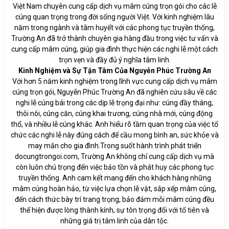
Việt Nam chuyên cung cấp dịch vụ mâm cúng trọn gói cho các lễ
cúng quan trọng trong đời sống người Việt. Với kinh nghiệm lâu
năm trong ngành và tâm huyết với các phong tục truyền thống,
Trường An đã trở thành chuyên gia hàng đầu trong việc tư vấn và
cung cấp mâm cúng, giúp gia đình thực hiện các nghi lễ một cách
trọn vẹn và đầy đủ ý nghĩa tâm linh.
Kinh Nghiệm và Sự Tận Tâm Của Nguyễn Phúc Trường An
Với hơn 5 năm kinh nghiệm trong lĩnh vực cung cấp dịch vụ mâm
cúng trọn gói, Nguyễn Phúc Trường An đã nghiên cứu sâu về các
nghi lễ cúng bái trong các dịp lễ trọng đại như: cúng đầy tháng,
thôi nôi, cúng căn, cúng khai trương, cúng nhà mới, cúng động
thổ, và nhiều lễ cúng khác. Anh hiểu rõ tầm quan trọng của việc tổ
chức các nghi lễ này đúng cách để cầu mong bình an, sức khỏe và
may mắn cho gia đình.Trong suốt hành trình phát triển
docungtrongoi.com, Trường An không chỉ cung cấp dịch vụ mà
còn luôn chú trọng đến việc bảo tồn và phát huy các phong tục
truyền thống. Anh cam kết mang đến cho khách hàng những
mâm cúng hoàn hảo, từ việc lựa chọn lễ vật, sắp xếp mâm cúng,
đến cách thức bày trí trang trọng, bảo đảm mỗi mâm cúng đều
thể hiện được lòng thành kính, sự tôn trọng đối với tổ tiên và
những giá trị tâm linh của dân tộc.