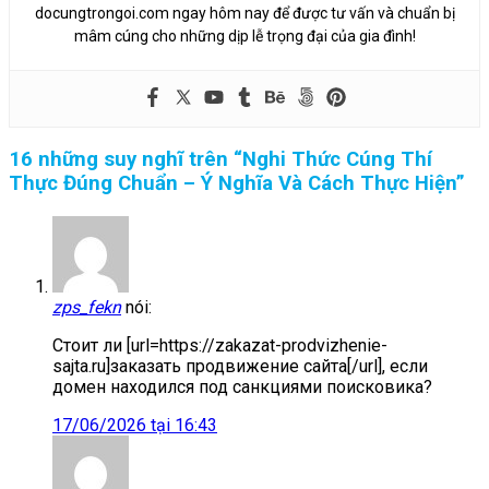
docungtrongoi.com ngay hôm nay để được tư vấn và chuẩn bị
mâm cúng cho những dịp lễ trọng đại của gia đình!
16 những suy nghĩ trên “
Nghi Thức Cúng Thí
Thực Đúng Chuẩn – Ý Nghĩa Và Cách Thực Hiện
”
zps_fekn
nói:
Стоит ли [url=https://zakazat-prodvizhenie-
sajta.ru]заказать продвижение сайта[/url], если
домен находился под санкциями поисковика?
17/06/2026 tại 16:43