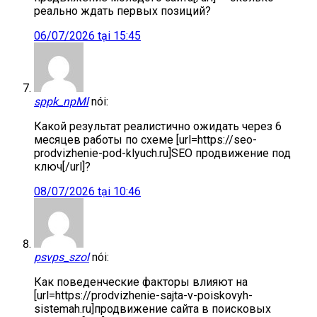
реально ждать первых позиций?
06/07/2026 tại 15:45
sppk_npMl
nói:
Какой результат реалистично ожидать через 6
месяцев работы по схеме [url=https://seo-
prodvizhenie-pod-klyuch.ru]SEO продвижение под
ключ[/url]?
08/07/2026 tại 10:46
psvps_szol
nói:
Как поведенческие факторы влияют на
[url=https://prodvizhenie-sajta-v-poiskovyh-
sistemah.ru]продвижение сайта в поисковых