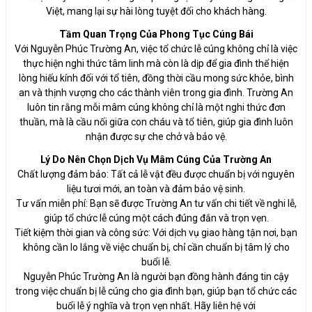
Việt, mang lại sự hài lòng tuyệt đối cho khách hàng.
Tầm Quan Trọng Của Phong Tục Cúng Bái
Với Nguyễn Phúc Trường An, việc tổ chức lễ cúng không chỉ là việc
thực hiện nghi thức tâm linh mà còn là dịp để gia đình thể hiện
lòng hiếu kính đối với tổ tiên, đồng thời cầu mong sức khỏe, bình
an và thịnh vượng cho các thành viên trong gia đình. Trường An
luôn tin rằng mỗi mâm cúng không chỉ là một nghi thức đơn
thuần, mà là cầu nối giữa con cháu và tổ tiên, giúp gia đình luôn
nhận được sự che chở và bảo vệ.
Lý Do Nên Chọn Dịch Vụ Mâm Cúng Của Trường An
Chất lượng đảm bảo: Tất cả lễ vật đều được chuẩn bị với nguyên
liệu tươi mới, an toàn và đảm bảo vệ sinh.
Tư vấn miễn phí: Bạn sẽ được Trường An tư vấn chi tiết về nghi lễ,
giúp tổ chức lễ cúng một cách đúng đắn và trọn vẹn.
Tiết kiệm thời gian và công sức: Với dịch vụ giao hàng tận nơi, bạn
không cần lo lắng về việc chuẩn bị, chỉ cần chuẩn bị tâm lý cho
buổi lễ.
Nguyễn Phúc Trường An là người bạn đồng hành đáng tin cậy
trong việc chuẩn bị lễ cúng cho gia đình bạn, giúp bạn tổ chức các
buổi lễ ý nghĩa và trọn vẹn nhất. Hãy liên hệ với