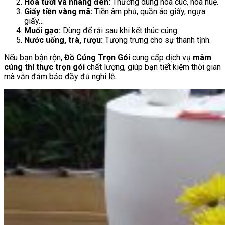
Hoa tươi và nhang đèn:
Thường dùng hoa cúc, hoa huệ.
Giấy tiền vàng mã:
Tiền âm phủ, quần áo giấy, ngựa
giấy…
Muối gạo:
Dùng để rải sau khi kết thúc cúng.
Nước uống, trà, rượu:
Tượng trưng cho sự thanh tịnh.
Nếu bạn bận rộn,
Đồ Cúng Trọn Gói
cung cấp dịch vụ
mâm
cúng thí thực trọn gói
chất lượng, giúp bạn tiết kiệm thời gian
mà vẫn đảm bảo đầy đủ nghi lễ.