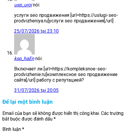
usp_uroi
nói:
услуги seo продвижения [url=https://uslugi-seo-
prodvizheniya.ru]услуги seo продвижения[/url] .
25/07/2026 tại 23:10
ksp_haEn
nói:
Включает ли [url=https://kompleksnoe-seo-
prodvizhenie.ru]комплексное seo продвижение
сайта[/url] работу с репутацией?
31/07/2026 tại 20:05
Để lại một bình luận
Email của bạn sẽ không được hiển thị công khai.
Các trường
bắt buộc được đánh dấu
*
Bình luận
*