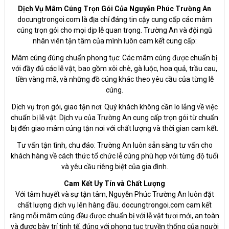
Dịch Vụ Mâm Cúng Trọn Gói Của Nguyễn Phúc Trường An
docungtrongoi.com là địa chỉ đáng tin cậy cung cấp các mâm
cúng trọn gói cho mọi dịp lễ quan trọng. Trường An và đội ngũ
nhân viên tận tâm của mình luôn cam kết cung cấp:
Mâm cúng đúng chuẩn phong tục: Các mâm cúng được chuẩn bị
với đầy đủ các lễ vật, bao gồm xôi chè, gà luộc, hoa quả, trầu cau,
tiền vàng mã, và những đồ cúng khác theo yêu cầu của từng lễ
cúng.
Dịch vụ trọn gói, giao tận nơi: Quý khách không cần lo lắng về việc
chuẩn bị lễ vật. Dịch vụ của Trường An cung cấp trọn gói từ chuẩn
bị đến giao mâm cúng tận nơi với chất lượng và thời gian cam kết.
Tư vấn tận tình, chu đáo: Trường An luôn sẵn sàng tư vấn cho
khách hàng về cách thức tổ chức lễ cúng phù hợp với từng độ tuổi
và yêu cầu riêng biệt của gia đình.
Cam Kết Uy Tín và Chất Lượng
Với tâm huyết và sự tận tâm, Nguyễn Phúc Trường An luôn đặt
chất lượng dịch vụ lên hàng đầu. docungtrongoi.com cam kết
rằng mỗi mâm cúng đều được chuẩn bị với lễ vật tươi mới, an toàn
và được bày trí tinh tế, đúng với phong tục truyền thống của người