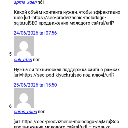
spms_xqen
nói:
Какой объём контента нужен, чтобы эффективно
шло [url=https://seo-prodvizhenie-molodogo-
sajta.ru]SEO продвижение молодого сайта[/url]?
24/06/2026 tại 07:56
spk_hfsn
nói:
Нужна ли техническая поддержка сайта в рамках
[url=https://seo-pod-klyuch.ru]seo под ключ[/url]?
25/06/2026 tại 15:50
spms_mien
nói:
[url=https://seo-prodvizhenie-molodogo-sajta.ru]Seo
продвижение молодого сайта[/url] — сколько