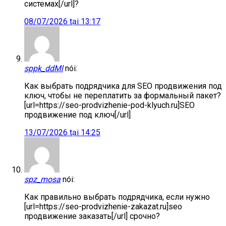
системах[/url]?
08/07/2026 tại 13:17
sppk_ddMl
nói:
Как выбрать подрядчика для SEO продвижения под
ключ, чтобы не переплатить за формальный пакет?
[url=https://seo-prodvizhenie-pod-klyuch.ru]SEO
продвижение под ключ[/url]
13/07/2026 tại 14:25
spz_mosa
nói:
Как правильно выбрать подрядчика, если нужно
[url=https://seo-prodvizhenie-zakazat.ru]seo
продвижение заказать[/url] срочно?