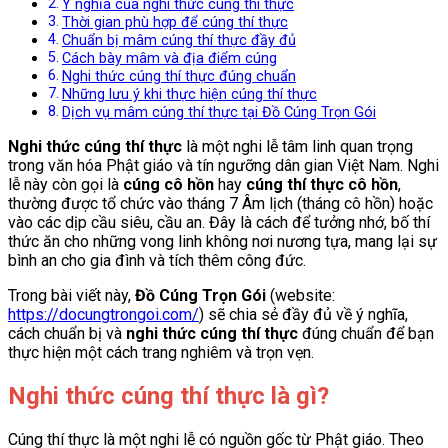
Ý nghĩa của nghi thức cúng thí thực
Thời gian phù hợp để cúng thí thực
Chuẩn bị mâm cúng thí thực đầy đủ
Cách bày mâm và địa điểm cúng
Nghi thức cúng thí thực đúng chuẩn
Những lưu ý khi thực hiện cúng thí thực
Dịch vụ mâm cúng thí thực tại Đồ Cúng Trọn Gói
Nghi thức cúng thí thực
là một nghi lễ tâm linh quan trọng
trong văn hóa Phật giáo và tín ngưỡng dân gian Việt Nam. Nghi
lễ này còn gọi là
cúng cô hồn
hay
cúng thí thực cô hồn
,
thường được tổ chức vào tháng 7 Âm lịch (tháng cô hồn) hoặc
vào các dịp cầu siêu, cầu an. Đây là cách để tưởng nhớ, bố thí
thức ăn cho những vong linh không nơi nương tựa, mang lại sự
bình an cho gia đình và tích thêm công đức.
Trong bài viết này,
Đồ Cúng Trọn Gói
(website:
https://docungtrongoi.com/
) sẽ chia sẻ đầy đủ về ý nghĩa,
cách chuẩn bị và
nghi thức cúng thí thực
đúng chuẩn để bạn
thực hiện một cách trang nghiêm và trọn vẹn.
Nghi thức cúng thí thực là gì?
Cúng thí thực là một nghi lễ có nguồn gốc từ Phật giáo. Theo