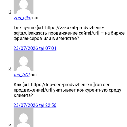
zps_ujkn
nói:
Где лучше [url=https://zakazat-prodvizhenie-
sajta.ru]заказать продвижение сайта[/url] — на бирже
фрилансеров или в агентстве?
23/07/2026 tại 07:01
tsp_frOt
nói:
Как [url=https://top-seo-prodvizhenie.ru]топ seo
продвижение[/url] учитывает конкурентную среду
клиента?
23/07/2026 tại 22:56