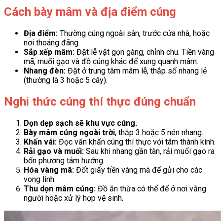
Cách bày mâm và địa điểm cúng
Địa điểm:
Thường cúng ngoài sân, trước cửa nhà, hoặc
nơi thoáng đãng.
Sắp xếp mâm:
Đặt lễ vật gọn gàng, chỉnh chu. Tiền vàng
mã, muối gạo và đồ cúng khác để xung quanh mâm.
Nhang đèn:
Đặt ở trung tâm mâm lễ, thắp số nhang lẻ
(thường là 3 hoặc 5 cây).
Nghi thức cúng thí thực đúng chuẩn
Dọn dẹp sạch sẽ khu vực cúng.
Bày mâm cúng ngoài trời
, thắp 3 hoặc 5 nén nhang.
Khấn vái:
Đọc văn khấn cúng thí thực với tâm thành kính.
Rải gạo và muối:
Sau khi nhang gần tàn, rải muối gạo ra
bốn phương tám hướng.
Hóa vàng mã:
Đốt giấy tiền vàng mã để gửi cho các
vong linh.
Thu dọn mâm cúng:
Đồ ăn thừa có thể để ở nơi vắng
người hoặc xử lý hợp vệ sinh.