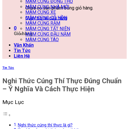
MÂM CÚNG ĐỘNG THỔ
MÂM CÚNG NHÀ MỚI
Chưa có sản phẩm trong giỏ hàng.
MÂM CÚNG XE
MÂM CÚNG CÔ HỒN
Quay trở lại cửa hàng
MÂM CÚNG RẰM
0
MÂM CÚNG TẤT NIÊN
Giỏ hàng
MÂM CÚNG ĐẦU NĂM
MÂM CÚNG TÁO
Văn Khấn
Tin Tức
Liên Hệ
Tin Tức
Nghi Thức Cúng Thí Thực Đúng Chuẩn
– Ý Nghĩa Và Cách Thực Hiện
Mục Lục
Nghi thức cúng thí thực là gì?