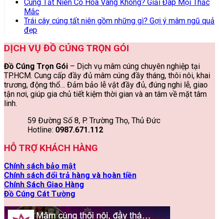
Cúng Tất Niên Có Hóa Vàng Không? Giải Đáp Mọi Thắc
Mắc
Trái cây cúng tất niên gồm những gì? Gợi ý mâm ngũ quả
đẹp
DỊCH VỤ ĐỒ CÚNG TRỌN GÓI
Đồ Cúng Trọn Gói
– Dịch vụ mâm cúng chuyên nghiệp tại
TP.HCM. Cung cấp đầy đủ mâm cúng đầy tháng, thôi nôi, khai
trương, động thổ… Đảm bảo lễ vật đầy đủ, đúng nghi lễ, giao
tận nơi, giúp gia chủ tiết kiệm thời gian và an tâm về mặt tâm
linh.
59 Đường Số 8, P. Trường Thọ, Thủ Đức
Hotline:
0987.671.112
HỖ TRỢ KHÁCH HÀNG
Chính sách bảo mật
Chính sách đổi trả hàng và hoàn tiền
Chính Sách Giao Hàng
Đồ Cúng Cát Tường